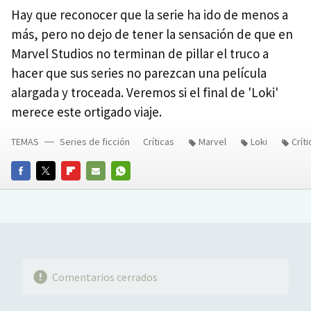
Hay que reconocer que la serie ha ido de menos a
más, pero no dejo de tener la sensación de que en
Marvel Studios no terminan de pillar el truco a
hacer que sus series no parezcan una película
alargada y troceada. Veremos si el final de 'Loki'
merece este ortigado viaje.
TEMAS
Series de ficción
Críticas
Marvel
Loki
Crít
FACEBOOK
TWITTER
FLIPBOARD
E-
WHATSAPP
MAIL
Comentarios cerrados