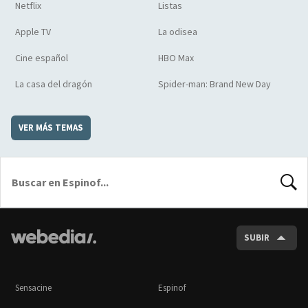
Netflix
Listas
Apple TV
La odisea
Cine español
HBO Max
La casa del dragón
Spider-man: Brand New Day
VER MÁS TEMAS
BUSCA
SUBIR
Sensacine
Espinof