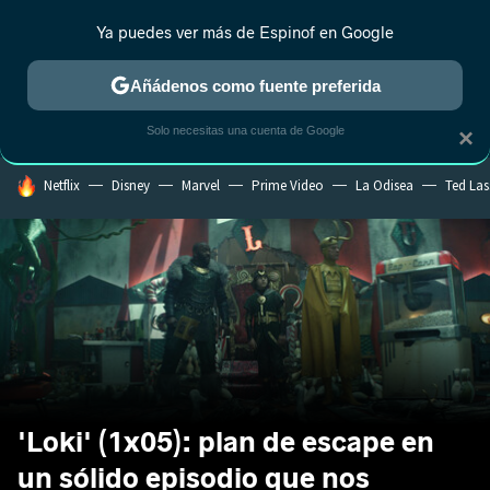
Ya puedes ver más de Espinof en Google
CRÍTICA
ESTRENOS
REALITY
ANIME
RANKINGS CINE
RA
Añádenos como fuente preferida
Solo necesitas una cuenta de Google
×
HOY SE HABLA DE
Netflix
Disney
Marvel
Prime Video
La Odisea
Ted La
'Loki' (1x05): plan de escape en
un sólido episodio que nos