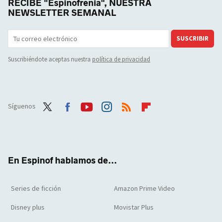
RECIBE "Espinofrenia", NUESTRA
NEWSLETTER SEMANAL
SUSCRIBIR
Suscribiéndote aceptas nuestra
política de privacidad
Síguenos
Twit
Face
Yout
Inst
RSS
Flip
ter
boo
ube
agra
boar
k
m
d
En Espinof hablamos de...
Series de ficción
Amazon Prime Video
Disney plus
Movistar Plus