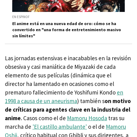
EN ESPINOF
El anime está en una nueva edad de oro: cómo se ha
convertido en "una forma de entretenimiento masivo
sin límites"
Las jornadas extensivas e inacabables en la revisión
obsesiva y casi maniática de Miyazaki de cada
elemento de sus películas (dinámica que el
director ha lamentado en ocasiones como el
prematuro fallecimiento de Yoshifumi Kondo
en
1998 a causa de un aneurisma
) también s
on motivo
de críticas para agentes clave en la industria del
anime
. Casos como el de
Mamoru Hosoda
tras su
marcha de
'El castillo ambulante'
o el de
Mamoru
Oshii
, crítico habitual con Ghibli y sus dirigentes, a