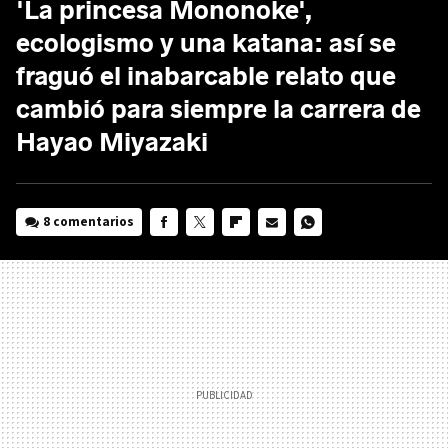
'La princesa Mononoke',
ecologismo y una katana: así se
fraguó el inabarcable relato que
cambió para siempre la carrera de
Hayao Miyazaki
8 comentarios
FACEBOOK
TWITTER
FLIPBOARD
E-
WHATSAPP
MAIL