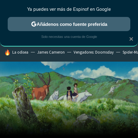
Ya puedes ver más de Espinof en Google
MENÚ
NUEVO
Añádenos como fuente preferida
CRÍTICA
ESTRENOS
REALITY
ANIME
RANKINGS CINE
RA
Solo necesitas una cuenta de Google
×
HOY SE HABLA DE
La odisea
James Cameron
Vengadores: Doomsday
Spider-M