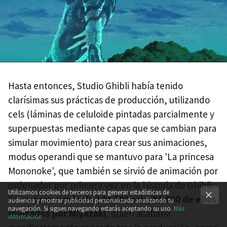
Hasta entonces, Studio Ghibli había tenido
clarísimas sus prácticas de producción, utilizando
cels (láminas de celuloide pintadas parcialmente y
superpuestas mediante capas que se cambian para
simular movimiento) para crear sus animaciones,
modus operandi que se mantuvo para 'La princesa
Mononoke', que también se sirvió de animación por
ordenador por primera vez en la historia de Ghibli.
Utilizamos cookies de terceros para generar estadísticas de
Se realizaron
más de 144.000 cels, 80.000 de ellos
audiencia y mostrar publicidad personalizada analizando tu
navegación. Si sigues navegando estarás aceptando su uso.
Más
revisados por Miyazaki
, quien acabaría
información