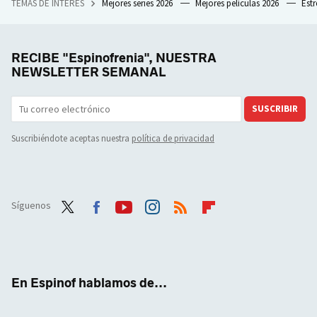
TEMAS DE INTERÉS
Mejores series 2026
Mejores películas 2026
Est
RECIBE "Espinofrenia", NUESTRA
NEWSLETTER SEMANAL
SUSCRIBIR
Suscribiéndote aceptas nuestra
política de privacidad
Síguenos
Twit
Face
Yout
Inst
RSS
Flip
ter
boo
ube
agra
boar
k
m
d
En Espinof hablamos de...