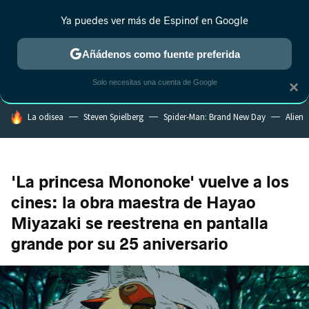
Ya puedes ver más de Espinof en Google
MENÚ
NUEVO
Añádenos como fuente preferida
CRÍTICA
ESTRENOS
REALITY
ANIME
RANKINGS CINE
RA
Solo necesitas una cuenta de Google
×
HOY SE HABLA DE
La odisea
Steven Spielberg
Spider-Man: Brand New Day
Alien
'La princesa Mononoke' vuelve a los
cines: la obra maestra de Hayao
Miyazaki se reestrena en pantalla
grande por su 25 aniversario