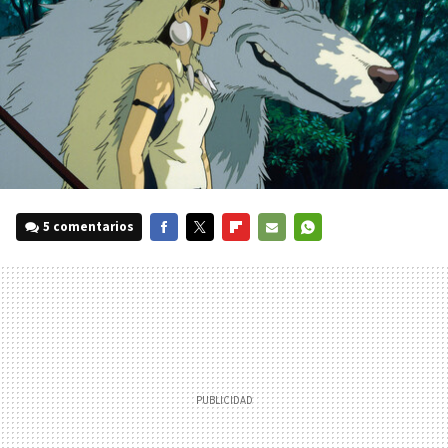
5 comentarios
FACEBOOK
TWITTER
FLIPBOARD
E-
WHATSAPP
MAIL