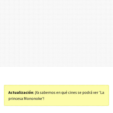
Actualización
: ¡Ya sabemos en qué cines se podrá ver 'La
princesa Mononoke'!