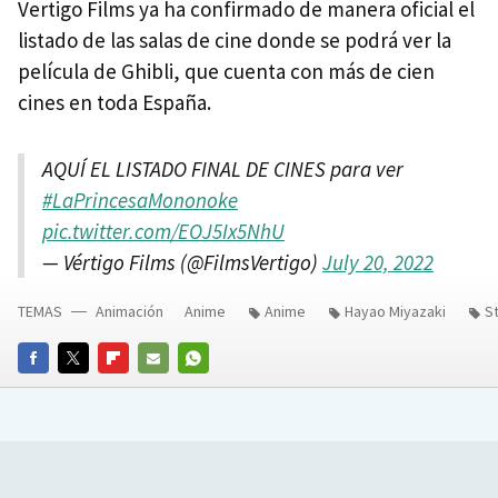
Vertigo Films ya ha confirmado de manera oficial el
listado de las salas de cine donde se podrá ver la
película de Ghibli, que cuenta con más de cien
cines en toda España.
AQUÍ EL LISTADO FINAL DE CINES para ver
#LaPrincesaMononoke
pic.twitter.com/EOJ5Ix5NhU
— Vértigo Films (@FilmsVertigo)
July 20, 2022
TEMAS
Animación
Anime
Anime
Hayao Miyazaki
St
FACEBOOK
TWITTER
FLIPBOARD
E-
WHATSAPP
MAIL