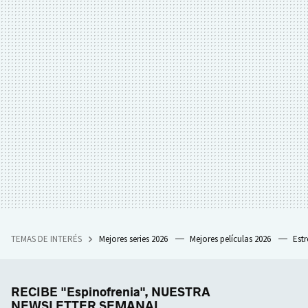
TEMAS DE INTERÉS
Mejores series 2026
Mejores películas 2026
Est
RECIBE "Espinofrenia", NUESTRA
NEWSLETTER SEMANAL