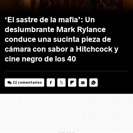
‘El sastre de la mafia’: Un
deslumbrante Mark Rylance
conduce una sucinta pieza de
cámara con sabor a Hitchcock y
cine negro de los 40
12 comentarios
FACEBOOK
TWITTER
FLIPBOARD
E-
WHATSAPP
MAIL