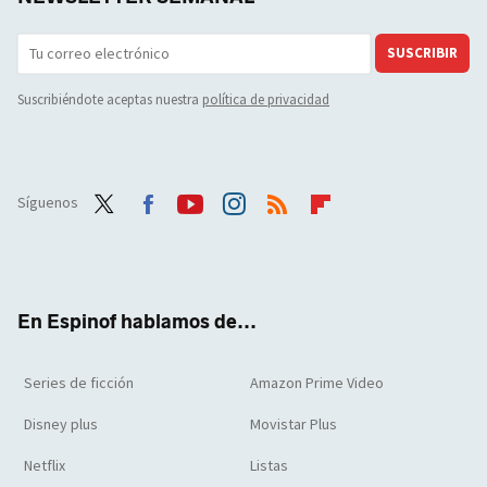
SUSCRIBIR
Suscribiéndote aceptas nuestra
política de privacidad
Síguenos
Twit
Face
Yout
Inst
RSS
Flip
ter
boo
ube
agra
boar
k
m
d
En Espinof hablamos de...
Series de ficción
Amazon Prime Video
Disney plus
Movistar Plus
Netflix
Listas