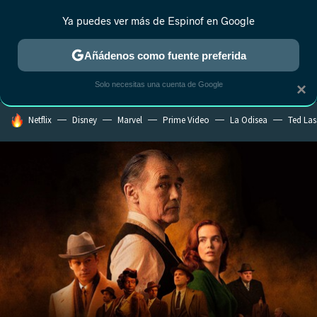
Ya puedes ver más de Espinof en Google
CRÍTICA
ESTRENOS
REALITY
ANIME
RANKINGS CINE
RA
Añádenos como fuente preferida
Solo necesitas una cuenta de Google
×
HOY SE HABLA DE
Netflix
Disney
Marvel
Prime Video
La Odisea
Ted La