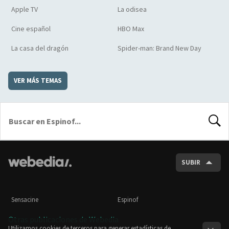
Apple TV
La odisea
Cine español
HBO Max
La casa del dragón
Spider-man: Brand New Day
VER MÁS TEMAS
BUSCA
SUBIR
Sensacine
Espinof
Otras publicaciones de Webedia
Utilizamos cookies de terceros para generar estadísticas de