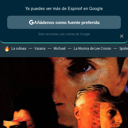
Ya puedes ver más de Espinof en Google
MENÚ
NUEVO
Añádenos como fuente preferida
CRÍTICA
ESTRENOS
REALITY
ANIME
RANKINGS CINE
RA
Solo necesitas una cuenta de Google
×
HOY SE HABLA DE
La odisea
Vaiana
Michael
La Momia de Lee Cronin
Spide