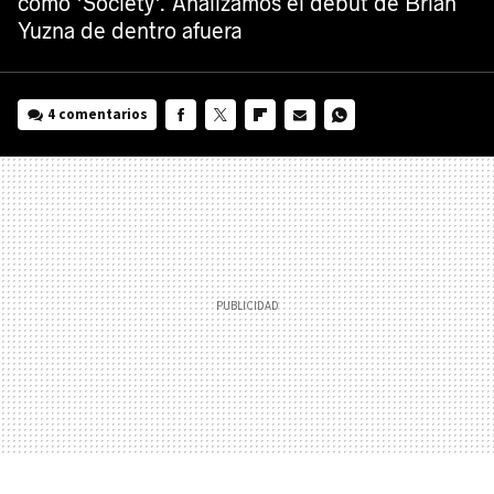
como 'Society'. Analizamos el debut de Brian
Yuzna de dentro afuera
4 comentarios
FACEBOOK
TWITTER
FLIPBOARD
E-
WHATSAPP
MAIL