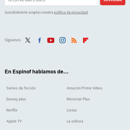
Suscribiéndote aceptas nuestra
política de privacidad
Síguenos
Twit
Face
Yout
Inst
RSS
Flip
ter
boo
ube
agra
boar
k
m
d
En Espinof hablamos de...
Series de ficción
Amazon Prime Video
Disney plus
Movistar Plus
Netflix
Listas
Apple TV
La odisea