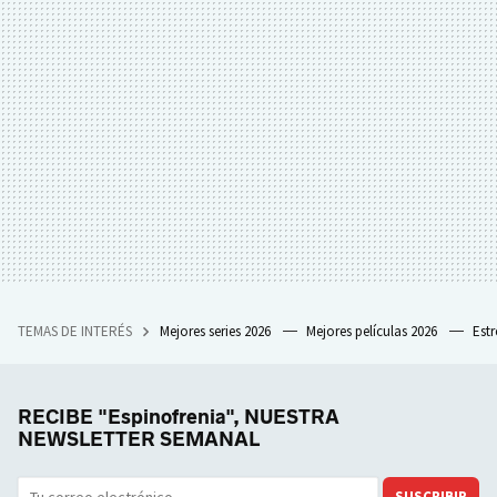
TEMAS DE INTERÉS
Mejores series 2026
Mejores películas 2026
Est
RECIBE "Espinofrenia", NUESTRA
NEWSLETTER SEMANAL
SUSCRIBIR