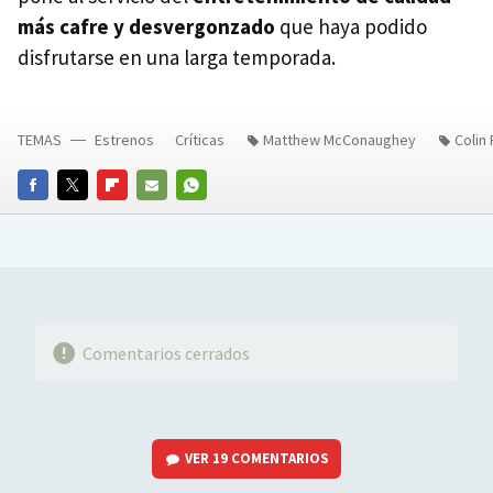
más cafre y desvergonzado
que haya podido
disfrutarse en una larga temporada.
TEMAS
Estrenos
Críticas
Matthew McConaughey
Colin 
FACEBOOK
TWITTER
FLIPBOARD
E-
WHATSAPP
MAIL
Comentarios cerrados
VER
19 COMENTARIOS