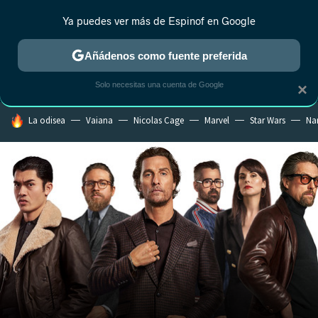
Ya puedes ver más de Espinof en Google
CRÍTICA
ESTRENOS
REALITY
ANIME
RANKINGS CINE
RA
Añádenos como fuente preferida
Solo necesitas una cuenta de Google
×
HOY SE HABLA DE
La odisea
Vaiana
Nicolas Cage
Marvel
Star Wars
Na