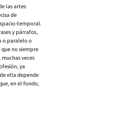
de las artes
cisa de
espacio-temporal.
rases y párrafos,
 o paralelo o
d que no siempre
e, muchas veces
ofesión, ya
y de ella depende
que, en el fondo,