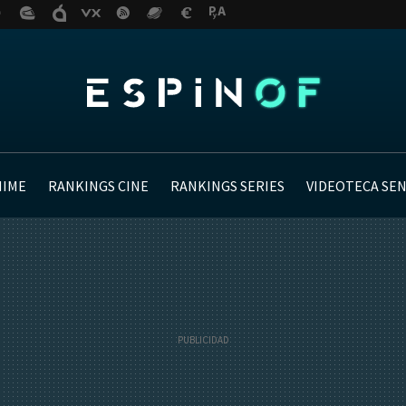
NIME
RANKINGS CINE
RANKINGS SERIES
VIDEOTECA SE