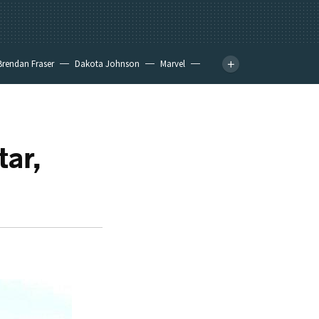
Brendan Fraser
Dakota Johnson
Marvel
tar,