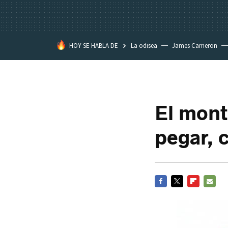
HOY SE HABLA DE
La odisea
James Cameron
Tom Cruise
La Momia
El mont
pegar, 
FACEBOOK
TWITTER
FLIPBOARD
E-
MAIL