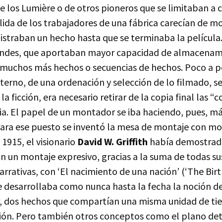
e los Lumière o de otros pioneros que se limitaban a 
alida de los trabajadores de una fábrica carecían de 
straban un hecho hasta que se terminaba la película.
andes, que aportaban mayor capacidad de almacenam
r muchos más hechos o secuencias de hechos. Poco a p
erno, de una ordenación y selección de lo filmado, se
la ficción, era necesario retirar de la copia final las “co
cia. El papel de un montador se iba haciendo, pues, m
Para ese puesto se inventó la mesa de montaje con mo
 1915, el visionario
David W. Griffith
había demostrad
n un montaje expresivo, gracias a la suma de todas su
arrativas, con ‘El nacimiento de una nación’ (‘The Birt
se desarrollaba como nunca hasta la fecha la noción 
ir, dos hechos que compartían una misma unidad de t
ación. Pero también otros conceptos como el plano det