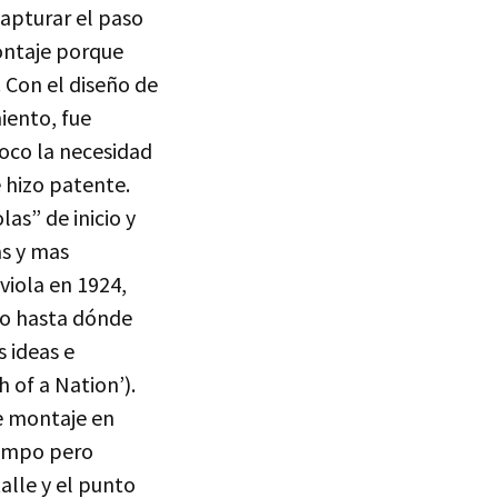
capturar el paso
montaje porque
 Con el diseño de
iento, fue
oco la necesidad
 hizo patente.
las” de inicio y
ás y mas
viola en 1924,
o hasta dónde
s ideas e
h of a Nation’).
de montaje en
iempo pero
alle y el punto