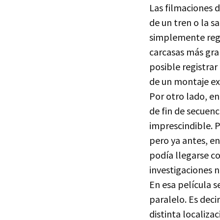
Las filmaciones d
de un tren o la s
simplemente regi
carcasas más gr
posible registra
de un montaje ext
Por otro lado, en 
de fin de secuen
imprescindible. 
pero ya antes, en
podía llegarse co
investigaciones n
En esa película 
paralelo. Es dec
distinta localiz