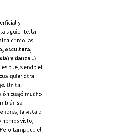
rficial y
la siguiente:
la
sica
como las
, escultura,
sía) y danza
...),
 es que, siendo el
 cualquier otra
je. Un tal
esión cuajó mucho
ambién se
riores, la vista o
o hemos visto,
. Pero tampoco el