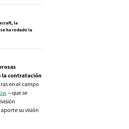
craft, la
 se ha rodado la
erosas
 la contratación
tras en el campo
how
—que se
ivisión
aporte su visión