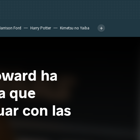
arrison Ford
Harry Potter
Kimetsu no Yaiba
oward ha
ta que
uar con las