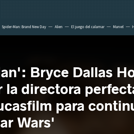
Spider-Man: Brand New Day
Alien
El juego del calamar
Marvel
H
an': Bryce Dallas H
 la directora perfec
ucasfilm para contin
tar Wars'