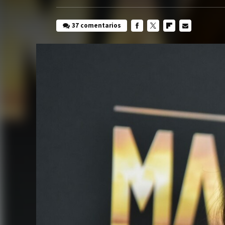
37 comentarios
FACEBOOK
TWITTER
FLIPBOARD
E-
MAIL