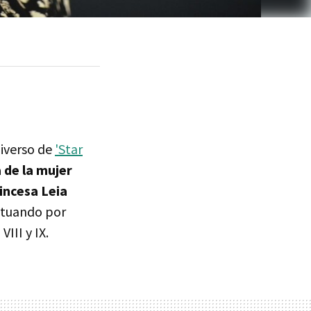
niverso de
'Star
a de la mujer
incesa Leia
situando por
III y IX.