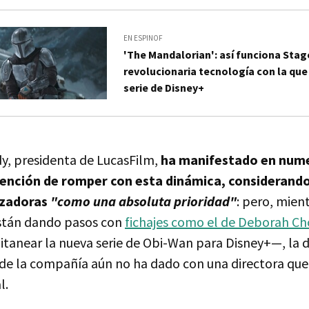
EN ESPINOF
'The Mandalorian': así funciona Stage
revolucionaria tecnología con la que
serie de Disney+
, presidenta de LucasFilm,
ha manifestado en num
tención de romper con esta dinámica, considerando
izadoras
"como una absoluta prioridad"
: pero, mien
 están dando pasos con
fichajes como el de Deborah C
itanear la nueva serie de Obi-Wan para Disney+—, la d
de la compañía aún no ha dado con una directora que 
l.