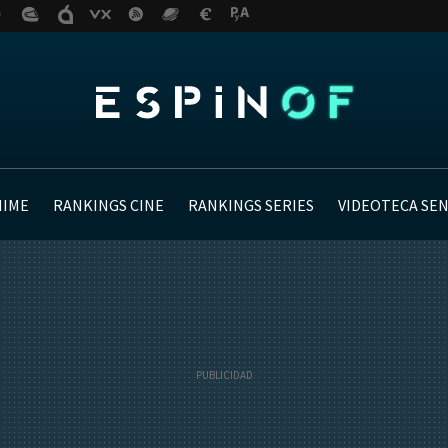
NIME
RANKINGS CINE
RANKINGS SERIES
VIDEOTECA SE