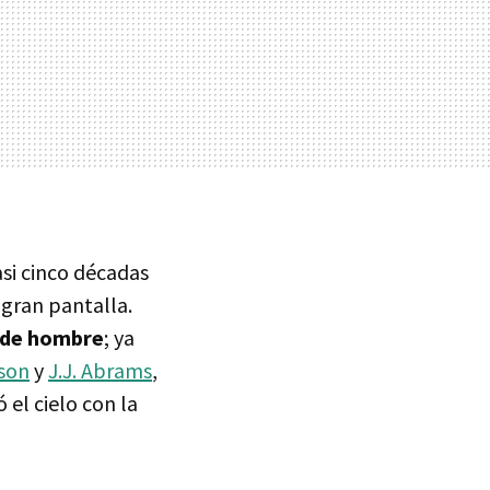
asi cinco décadas
 gran pantalla.
a de hombre
; ya
son
y
J.J. Abrams
,
 el cielo con la