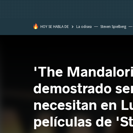
HOY SE HABLA DE
La odisea
Steven Spielberg
Star Wars
'The Mandalori
demostrado ser
necesitan en L
películas de 'S