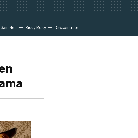
Sam Neill
Rick y Morty
Dawson crece
 en
rama