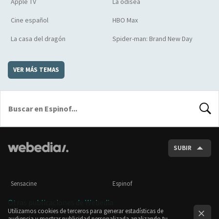
Apple TV
La odisea
Cine español
HBO Max
La casa del dragón
Spider-man: Brand New Day
VER MÁS TEMAS
BUSCA
SUBIR
Sensacine
Espinof
Otras publicaciones de Webedia
Utilizamos cookies de terceros para generar estadísticas de
audiencia y mostrar publicidad personalizada analizando tu