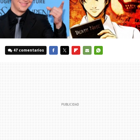
47 comentarios
FACEBOOK
TWITTER
FLIPBOARD
E-
WHATSAPP
MAIL