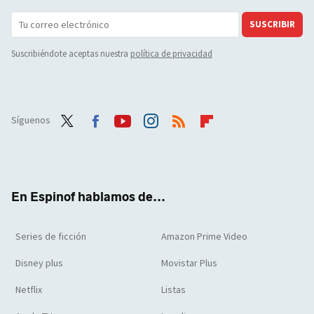
SUSCRIBIR
Suscribiéndote aceptas nuestra
política de privacidad
Síguenos
Twit
Face
Yout
Inst
RSS
Flip
ter
boo
ube
agra
boar
k
m
d
En Espinof hablamos de...
Series de ficción
Amazon Prime Video
Disney plus
Movistar Plus
Netflix
Listas