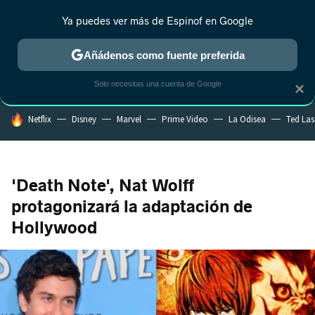
Ya puedes ver más de Espinof en Google
MENÚ
NUEVO
Añádenos como fuente preferida
CRÍTICA
ESTRENOS
REALITY
ANIME
RANKINGS CINE
RA
Solo necesitas una cuenta de Google
×
HOY SE HABLA DE
Netflix
Disney
Marvel
Prime Video
La Odisea
Ted La
'Death Note', Nat Wolff
protagonizará la adaptación de
Hollywood