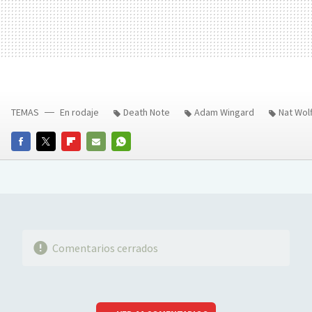
TEMAS
En rodaje
Death Note
Adam Wingard
Nat Wolf
FACEBOOK
TWITTER
FLIPBOARD
E-
WHATSAPP
MAIL
Comentarios cerrados