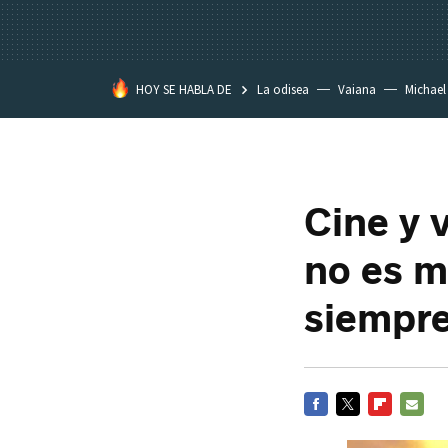
HOY SE HABLA DE
La odisea
Vaiana
Michael
Eastwood
Cine y 
no es m
siempr
FACEBOOK
TWITTER
FLIPBOARD
E-