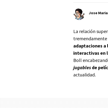
Jose Maria
La relación super
tremendamente de
adaptaciones a l
interactivas en 
Boll encabezando
jugables
de pelí
actualidad.