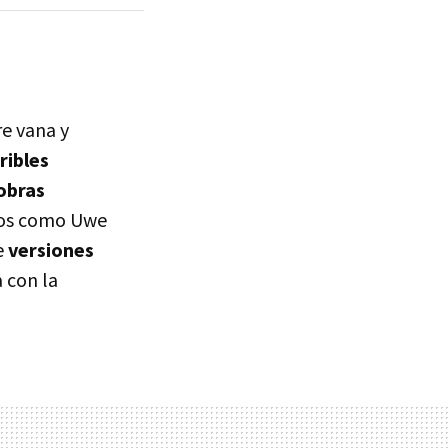
re vana y
ribles
 obras
ios como Uwe
e
versiones
 con la