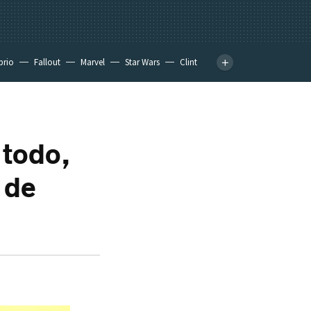
prio
Fallout
Marvel
Star Wars
Clint
 todo,
 de