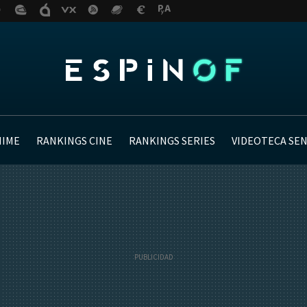
NIME
RANKINGS CINE
RANKINGS SERIES
VIDEOTECA SE