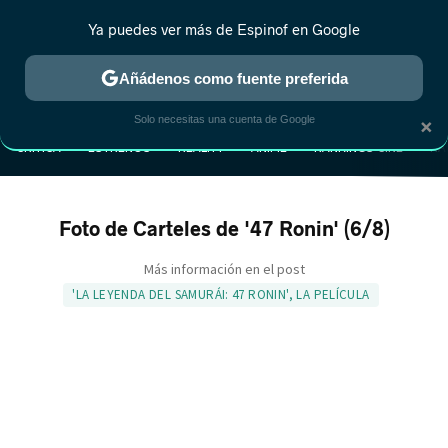
Ya puedes ver más de Espinof en Google
Añádenos como fuente preferida
MENÚ
NUEVO
×
Solo necesitas una cuenta de Google
CRÍTICA
ESTRENOS
REALITY
ANIME
RANKINGS CINE
RA
Foto de Carteles de '47 Ronin' (6/8)
Más información en el post
'LA LEYENDA DEL SAMURÁI: 47 RONIN', LA PELÍCULA