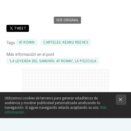
VER ORIGINAL
TWEET
47 RONIN
CARTELES. KEANU REEVES
Tags
Más información en el post
'LA LEYENDA DEL SAMURÁI: 47 RONIN', LA PELÍCULA
Utilizamos cookies de terceros para generar estadísticas de
audiencia y mostrar publicidad personalizada analizando tu
navegación. Si sigues navegando estarás aceptando su uso.
Más
información