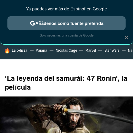
Ya puedes ver más de Espinof en Google
CRÍTICA
ESTRENOS
REALITY
ANIME
RANKINGS CINE
RA
Añádenos como fuente preferida
Solo necesitas una cuenta de Google
×
HOY SE HABLA DE
La odisea
Vaiana
Nicolas Cage
Marvel
Star Wars
Na
'La leyenda del samurái: 47 Ronin', la
película