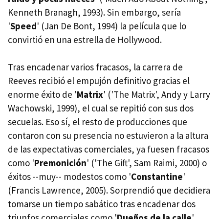
Kenneth Branagh, 1993). Sin embargo, sería
'
Speed
' (Jan De Bont, 1994) la película que lo
convirtió en una estrella de Hollywood.
Tras encadenar varios fracasos, la carrera de
Reeves recibió el empujón definitivo gracias el
enorme éxito de '
Matrix
' ('The Matrix', Andy y Larry
Wachowski, 1999), el cual se repitió con sus dos
secuelas. Eso sí, el resto de producciones que
contaron con su presencia no estuvieron a la altura
de las expectativas comerciales, ya fuesen fracasos
como '
Premonición
' ('The Gift', Sam Raimi, 2000) o
éxitos --muy-- modestos como '
Constantine
'
(Francis Lawrence, 2005). Sorprendió que decidiera
tomarse un tiempo sabático tras encadenar dos
triunfos comerciales como '
Dueños de la calle
'