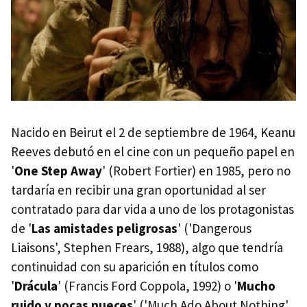
Nacido en Beirut el 2 de septiembre de 1964, Keanu
Reeves debutó en el cine con un pequeño papel en
'
One Step Away
' (Robert Fortier) en 1985, pero no
tardaría en recibir una gran oportunidad al ser
contratado para dar vida a uno de los protagonistas
de '
Las amistades peligrosas
' ('Dangerous
Liaisons', Stephen Frears, 1988), algo que tendría
continuidad con su aparición en títulos como
'
Drácula
' (Francis Ford Coppola, 1992) o '
Mucho
ruido y pocas nueces
' ('Much Ado About Nothing',