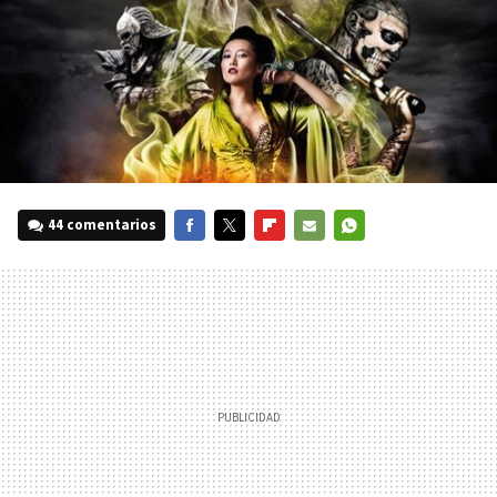
44 comentarios
FACEBOOK
TWITTER
FLIPBOARD
E-
WHATSAPP
MAIL