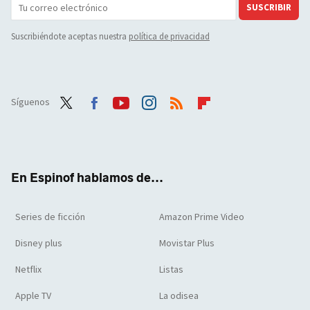
SUSCRIBIR
Suscribiéndote aceptas nuestra
política de privacidad
Síguenos
Twit
Face
Yout
Inst
RSS
Flip
ter
boo
ube
agra
boar
k
m
d
En Espinof hablamos de...
Series de ficción
Amazon Prime Video
Disney plus
Movistar Plus
Netflix
Listas
Apple TV
La odisea