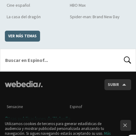
Cine español
HBO Max
La casa del dragón
Spider-man: Brand New Day
VER MÁS TEMAS
BUSCA
SUBIR
Sensacine
Espinof
Otras publicaciones de Webedia
Utilizamos cookies de terceros para generar estadísticas de
audiencia y mostrar publicidad personalizada analizando tu
navegación. Si sigues navegando estarás aceptando su uso.
Más