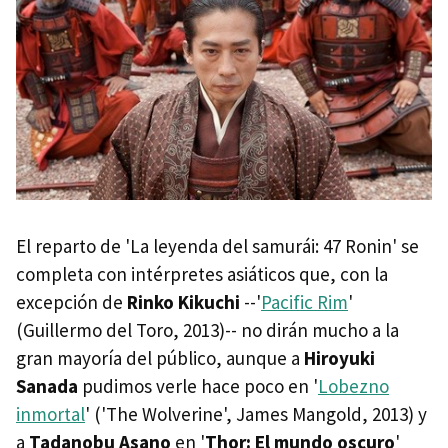
El reparto de 'La leyenda del samurái: 47 Ronin' se
completa con intérpretes asiáticos que, con la
excepción de
Rinko Kikuchi
--'
Pacific Rim
'
(Guillermo del Toro, 2013)-- no dirán mucho a la
gran mayoría del público, aunque a
Hiroyuki
Sanada
pudimos verle hace poco en '
Lobezno
inmortal
' ('The Wolverine', James Mangold, 2013) y
a
Tadanobu Asano
en '
Thor: El mundo oscuro
'