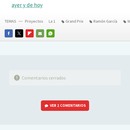
ayer y de hoy
TEMAS
Proyectos
La 1
Grand Prix
Ramón García
W
FACEBOOK
TWITTER
FLIPBOARD
E-
WHATSAPP
MAIL
Comentarios cerrados
VER
2 COMENTARIOS