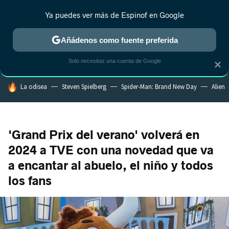
Ya puedes ver más de Espinof en Google
MENÚ
NUEVO
Añádenos como fuente preferida
CRÍTICA
ESTRENOS
REALITY
ANIME
RANKINGS CINE
RA
Solo necesitas una cuenta de Google
×
HOY SE HABLA DE
La odisea
Steven Spielberg
Spider-Man: Brand New Day
Alien
'Grand Prix del verano' volverá en
2024 a TVE con una novedad que va
a encantar al abuelo, el niño y todos
los fans