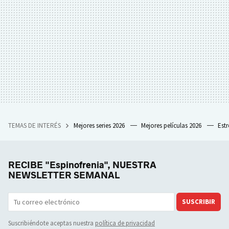
TEMAS DE INTERÉS
Mejores series 2026
Mejores películas 2026
Est
RECIBE "Espinofrenia", NUESTRA
NEWSLETTER SEMANAL
SUSCRIBIR
Suscribiéndote aceptas nuestra
política de privacidad