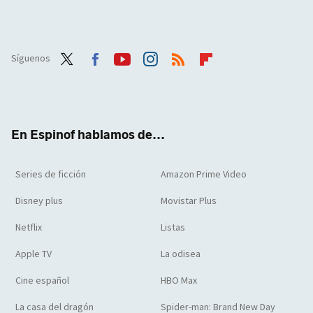
Síguenos
Twit
Face
Yout
Inst
RSS
Flip
ter
boo
ube
agra
boar
k
m
d
En Espinof hablamos de...
Series de ficción
Amazon Prime Video
Disney plus
Movistar Plus
Netflix
Listas
Apple TV
La odisea
Cine español
HBO Max
La casa del dragón
Spider-man: Brand New Day