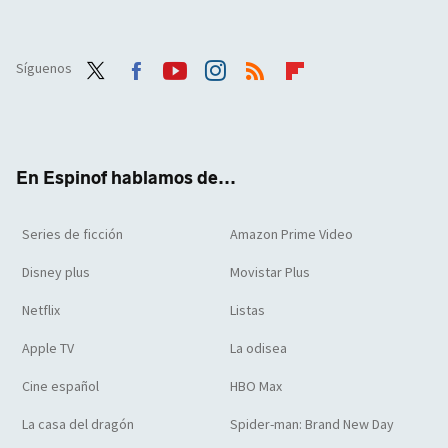
Síguenos
Twit
Face
Yout
Inst
RSS
Flip
ter
boo
ube
agra
boar
k
m
d
En Espinof hablamos de...
Series de ficción
Amazon Prime Video
Disney plus
Movistar Plus
Netflix
Listas
Apple TV
La odisea
Cine español
HBO Max
La casa del dragón
Spider-man: Brand New Day