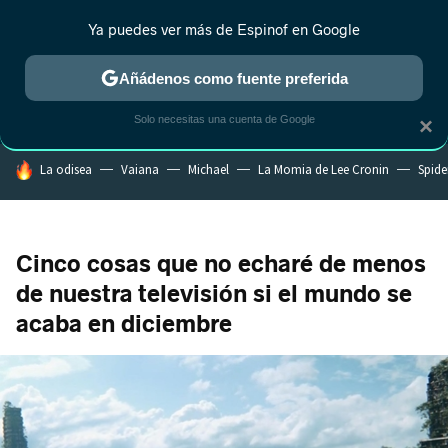
Ya puedes ver más de Espinof en Google
CRÍTICA
ESTRENOS
REALITY
ANIME
RANKINGS CINE
RA
Añádenos como fuente preferida
Solo necesitas una cuenta de Google
×
HOY SE HABLA DE
La odisea
Vaiana
Michael
La Momia de Lee Cronin
Spide
Cinco cosas que no echaré de menos
de nuestra televisión si el mundo se
acaba en diciembre