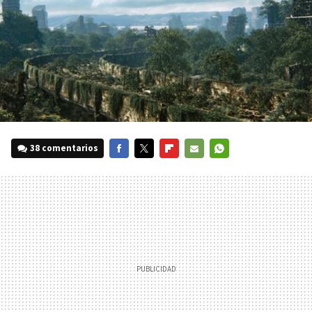
38 comentarios
FACEBOOK
TWITTER
FLIPBOARD
E-
WHATSAPP
MAIL