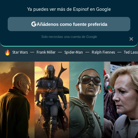
Ya puedes ver más de Espinof en Google
MENÚ
NUEVO
Añádenos como fuente preferida
CRÍTICA
ESTRENOS
REALITY
ANIME
RANKINGS CINE
RA
Solo necesitas una cuenta de Google
×
HOY SE HABLA DE
Star Wars
Frank Miller
Spider-Man
Ralph Fiennes
Ted Las