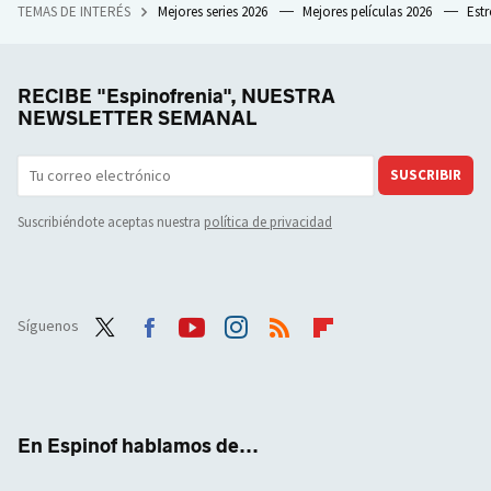
TEMAS DE INTERÉS
Mejores series 2026
Mejores películas 2026
Est
RECIBE "Espinofrenia", NUESTRA
NEWSLETTER SEMANAL
SUSCRIBIR
Suscribiéndote aceptas nuestra
política de privacidad
Síguenos
Twit
Face
Yout
Inst
RSS
Flip
ter
boo
ube
agra
boar
k
m
d
En Espinof hablamos de...