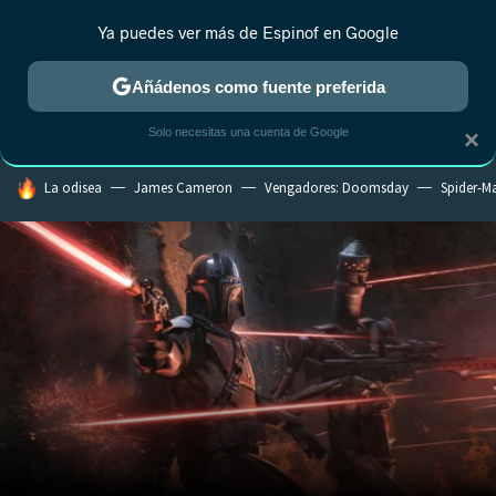
Ya puedes ver más de Espinof en Google
CRÍTICA
ESTRENOS
REALITY
ANIME
RANKINGS CINE
RA
Añádenos como fuente preferida
Solo necesitas una cuenta de Google
×
HOY SE HABLA DE
La odisea
James Cameron
Vengadores: Doomsday
Spider-M