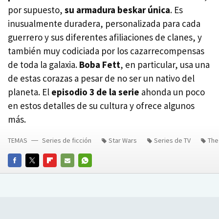
por supuesto,
su armadura beskar única
. Es
inusualmente duradera, personalizada para cada
guerrero y sus diferentes afiliaciones de clanes, y
también muy codiciada por los cazarrecompensas
de toda la galaxia.
Boba Fett
, en particular, usa una
de estas corazas a pesar de no ser un nativo del
planeta. El
episodio 3 de la serie
ahonda un poco
en estos detalles de su cultura y ofrece algunos
más.
TEMAS
Series de ficción
Star Wars
Series de TV
The
FACEBOOK
TWITTER
FLIPBOARD
E-
WHATSAPP
MAIL