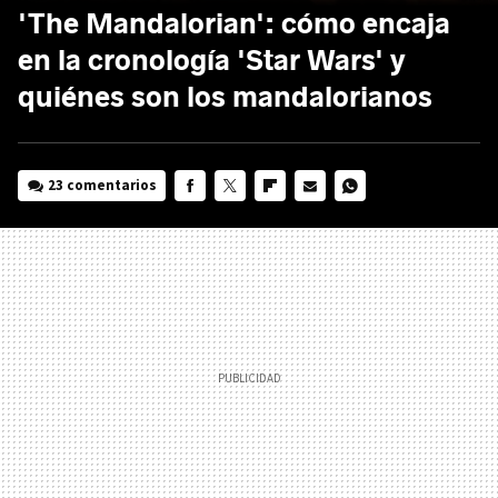
'The Mandalorian': cómo encaja
en la cronología 'Star Wars' y
quiénes son los mandalorianos
23 comentarios
FACEBOOK
TWITTER
FLIPBOARD
E-
WHATSAPP
MAIL