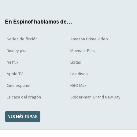
ter
boo
ube
agra
boar
k
m
d
En Espinof hablamos de...
Series de ficción
Amazon Prime Video
Disney plus
Movistar Plus
Netflix
Listas
Apple TV
La odisea
Cine español
HBO Max
La casa del dragón
Spider-man: Brand New Day
VER MÁS TEMAS