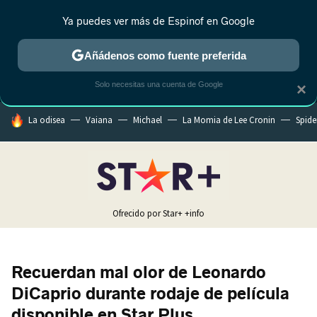
Ya puedes ver más de Espinof en Google
MENÚ
NUEVO
Añádenos como fuente preferida
CRÍTICA
ESTRENOS
REALITY
ANIME
RANKINGS CINE
RA
Solo necesitas una cuenta de Google
×
HOY SE HABLA DE
La odisea
Vaiana
Michael
La Momia de Lee Cronin
Spide
Ofrecido por Star+
+info
Recuerdan mal olor de Leonardo
DiCaprio durante rodaje de película
disponible en Star Plus