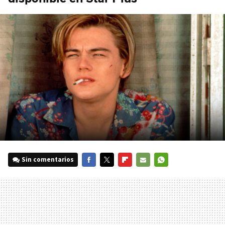
Sin comentarios
FACEBOOK
TWITTER
FLIPBOARD
E-
WHATSAPP
MAIL