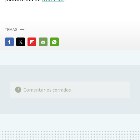
TEMAS
FACEBOOK
TWITTER
FLIPBOARD
E-
WHATSAPP
MAIL
Comentarios cerrados