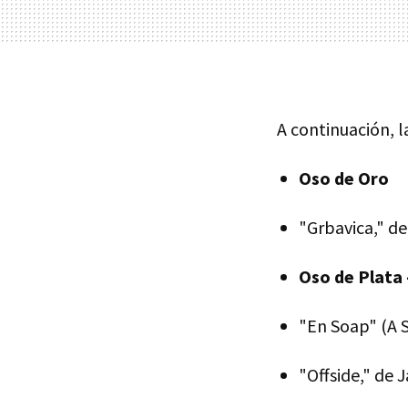
A continuación, l
Oso de Oro
"Grbavica," de
Oso de Plata 
"En Soap" (A S
"Offside," de 