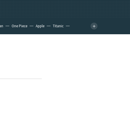
an
One Piece
Apple
Titanic