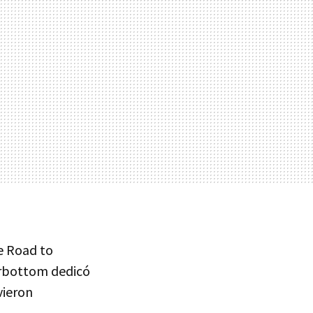
e Road to
erbottom dedicó
vieron