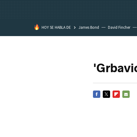
HOY SE HABLA DE
James Bond
David Fincher
Assassination Classroom
'Grbavic
FACEBOOK
TWITTER
FLIPBOARD
E-
MAIL