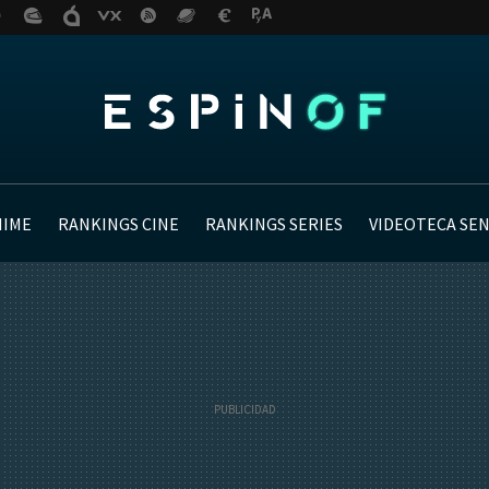
NIME
RANKINGS CINE
RANKINGS SERIES
VIDEOTECA SE