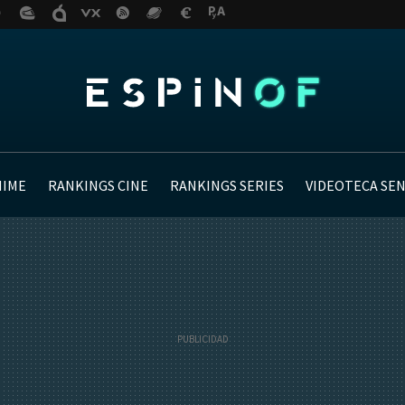
NIME
RANKINGS CINE
RANKINGS SERIES
VIDEOTECA SE