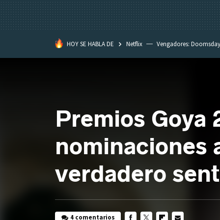
HOY SE HABLA DE
Netflix
Vengadores: Doomsda
Classroom
Spider-Man: Brand
Premios Goya 2
nominaciones a
verdadero senti
4 comentarios