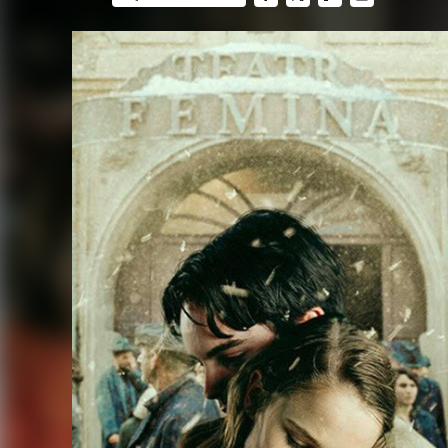
FACEBOOK
TWITTER
FLIPBOARD
E-
MAIL