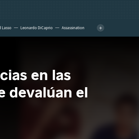
d Lasso
Leonardo DiCaprio
Assassination
ias en las
e devalúan el