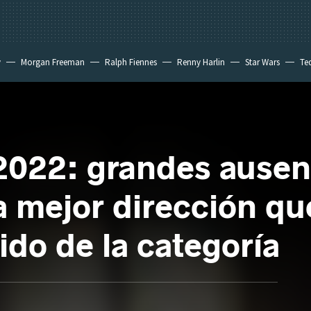
y
Morgan Freeman
Ralph Fiennes
Renny Harlin
Star Wars
Te
 New Day
022: grandes ausenc
 mejor dirección qu
do de la categoría