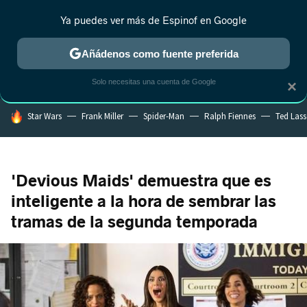
Ya puedes ver más de Espinof en Google
CRÍTICA
ESTRENOS
REALITY
ANIME
RANKINGS CINE
RA
Añádenos como fuente preferida
Solo necesitas una cuenta de Google
×
HOY SE HABLA DE
Star Wars
Frank Miller
Spider-Man
Ralph Fiennes
Ted Las
'Devious Maids' demuestra que es
inteligente a la hora de sembrar las
tramas de la segunda temporada