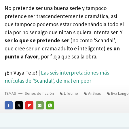
No pretende ser una buena serie y tampoco
pretende ser trascendentemente dramática, así
que tampoco podemos estar condenándola todo el
día por no ser algo que ni tan siquiera intenta ser. Y
ser lo que se pretende ser
(no como ‘Scandal’,
que cree ser un drama adulto e inteligente)
es un
punto a favor
, por floja que sea la obra.
¡En Vaya Tele! |
Las seis interpretaciones más
ridículas de 'Scandal', de mal en peor
TEMAS
Series de ficción
Lifetime
Análisis
Eva Longo
FACEBOOK
TWITTER
FLIPBOARD
E-
WHATSAPP
MAIL