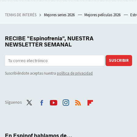
TEMAS DE INTERÉS
Mejores series 2026
Mejores películas 2026
Est
RECIBE "Espinofrenia", NUESTRA
NEWSLETTER SEMANAL
SUSCRIBIR
Suscribiéndote aceptas nuestra
política de privacidad
Síguenos
Twit
Face
Yout
Inst
RSS
Flip
ter
boo
ube
agra
boar
k
m
d
En Espinof hablamos de...