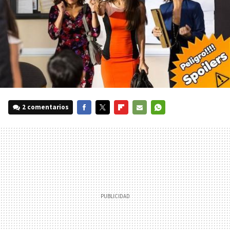
2 comentarios
FACEBOOK
TWITTER
FLIPBOARD
E-
WHATSAPP
MAIL