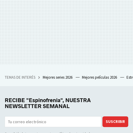
TEMAS DE INTERÉS
Mejores series 2026
Mejores películas 2026
Est
RECIBE "Espinofrenia", NUESTRA
NEWSLETTER SEMANAL
SUSCRIBIR