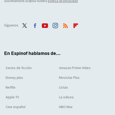
Suscribiéndote aceptas nuestra
política de privacidad
Síguenos
Twit
Face
Yout
Inst
RSS
Flip
ter
boo
ube
agra
boar
k
m
d
En Espinof hablamos de...
Series de ficción
Amazon Prime Video
Disney plus
Movistar Plus
Netflix
Listas
Apple TV
La odisea
Cine español
HBO Max