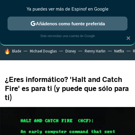
Ya puedes ver más de Espinof en Google
CRÍTICA
ESTRENOS
REALITY
ANIME
RANKINGS CINE
RA
Añádenos como fuente preferida
Solo necesitas una cuenta de Google
×
HOY SE HABLA DE
Blade
Michael Douglas
Disney
Renny Harlin
Netflix
R
¿Eres informático? 'Halt and Catch
Fire' es para ti (y puede que sólo para
ti)