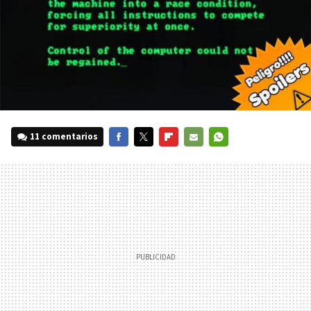
11 comentarios
FACEBOOK
TWITTER
FLIPBOARD
E-
WHATSAPP
MAIL