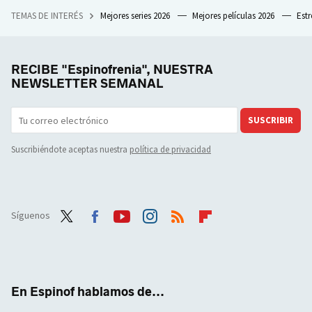
TEMAS DE INTERÉS
Mejores series 2026
Mejores películas 2026
Est
RECIBE "Espinofrenia", NUESTRA
NEWSLETTER SEMANAL
SUSCRIBIR
Suscribiéndote aceptas nuestra
política de privacidad
Síguenos
Twit
Face
Yout
Inst
RSS
Flip
ter
boo
ube
agra
boar
k
m
d
En Espinof hablamos de...