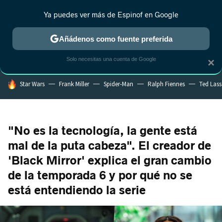
Ya puedes ver más de Espinof en Google
CRÍTICA
ESTRENOS
REALITY
ANIME
RANKINGS CINE
RA
Añádenos como fuente preferida
Solo necesitas una cuenta de Google
×
HOY SE HABLA DE
Star Wars
Frank Miller
Spider-Man
Ralph Fiennes
Ted Las
"No es la tecnología, la gente está
mal de la puta cabeza". El creador de
'Black Mirror' explica el gran cambio
de la temporada 6 y por qué no se
está entendiendo la serie