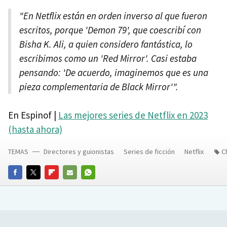
"En Netflix están en orden inverso al que fueron
escritos, porque 'Demon 79', que coescribí con
Bisha K. Ali, a quien considero fantástica, lo
escribimos como un 'Red Mirror'. Casi estaba
pensando: 'De acuerdo, imaginemos que es una
pieza complementaria de Black Mirror'".
En Espinof |
Las mejores series de Netflix en 2023
(hasta ahora)
TEMAS
Directores y guionistas
Series de ficción
Netflix
C
FACEBOOK
TWITTER
FLIPBOARD
E-
WHATSAPP
MAIL