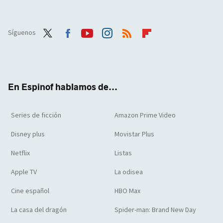
Síguenos
Twit
Face
Yout
Inst
RSS
Flip
ter
boo
ube
agra
boar
k
m
d
En Espinof hablamos de...
Series de ficción
Amazon Prime Video
Disney plus
Movistar Plus
Netflix
Listas
Apple TV
La odisea
Cine español
HBO Max
La casa del dragón
Spider-man: Brand New Day