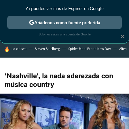
Ya puedes ver más de Espinof en Google
MENÚ
NUEVO
Añádenos como fuente preferida
CRÍTICA
ESTRENOS
REALITY
ANIME
RANKINGS CINE
RA
Solo necesitas una cuenta de Google
×
HOY SE HABLA DE
La odisea
Steven Spielberg
Spider-Man: Brand New Day
Alien
'Nashville', la nada aderezada con
música country