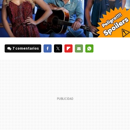
7 comentarios
FACEBOOK
TWITTER
FLIPBOARD
E-
WHATSAPP
MAIL