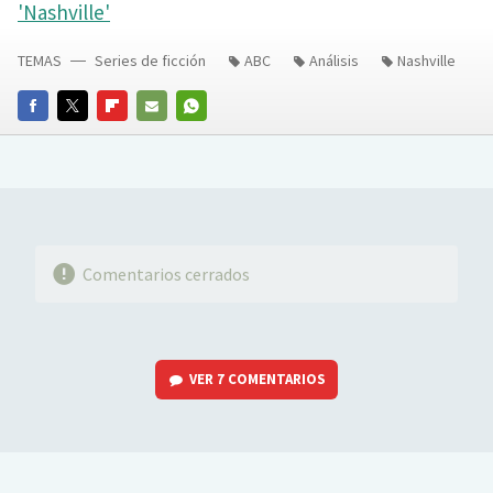
'Nashville'
TEMAS
Series de ficción
ABC
Análisis
Nashville
FACEBOOK
TWITTER
FLIPBOARD
E-
WHATSAPP
MAIL
Comentarios cerrados
VER
7 COMENTARIOS