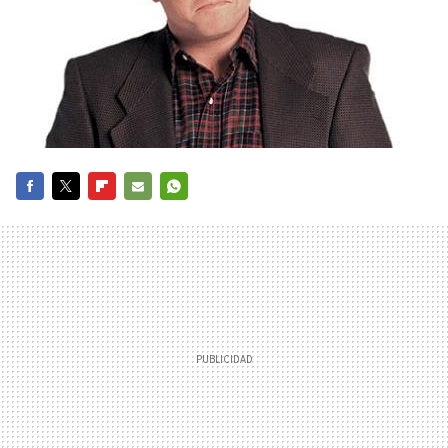
FACEBOOK
TWITTER
FLIPBOARD
E-
WHATSAPP
MAIL