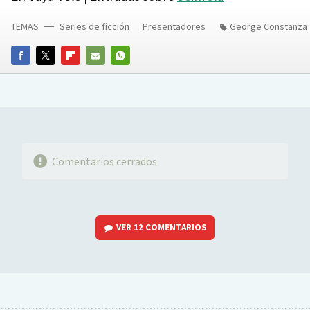
TEMAS
Series de ficción
Presentadores
George Constanza
FACEBOOK
TWITTER
FLIPBOARD
E-
WHATSAPP
MAIL
Comentarios cerrados
VER
12 COMENTARIOS