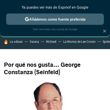
Ya puedes ver más de Espinof en Google
MENÚ
NUEVO
Añádenos como fuente preferida
CRÍTICA
ESTRENOS
REALITY
ANIME
RANKINGS CINE
RA
Solo necesitas una cuenta de Google
×
HOY SE HABLA DE
La odisea
Vaiana
Michael
La Momia de Lee Cronin
Spide
Por qué nos gusta... George
Constanza (Seinfeld)