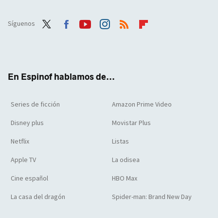
Síguenos
Twit
Face
Yout
Inst
RSS
Flip
ter
boo
ube
agra
boar
k
m
d
En Espinof hablamos de...
Series de ficción
Amazon Prime Video
Disney plus
Movistar Plus
Netflix
Listas
Apple TV
La odisea
Cine español
HBO Max
La casa del dragón
Spider-man: Brand New Day