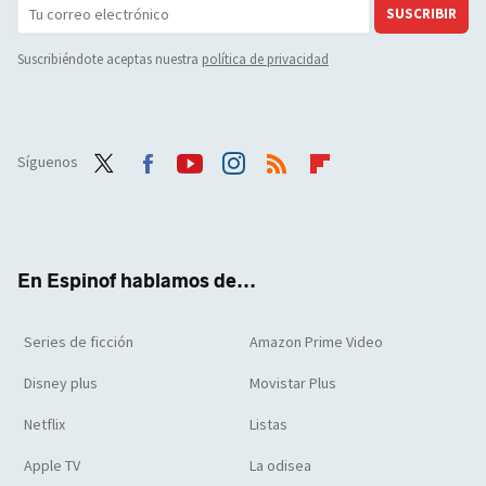
SUSCRIBIR
Suscribiéndote aceptas nuestra
política de privacidad
Síguenos
Twit
Face
Yout
Inst
RSS
Flip
ter
boo
ube
agra
boar
k
m
d
En Espinof hablamos de...
Series de ficción
Amazon Prime Video
Disney plus
Movistar Plus
Netflix
Listas
Apple TV
La odisea