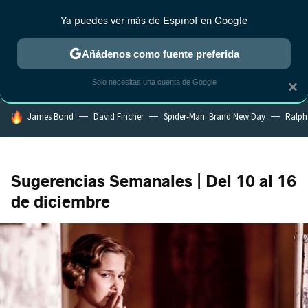
Ya puedes ver más de Espinof en Google
MENÚ
NUEVO
Añádenos como fuente preferida
CRÍTICA
ESTRENOS
REALITY
ANIME
RANKINGS CINE
RA
Solo necesitas una cuenta de Google
×
HOY SE HABLA DE
James Bond
David Fincher
Spider-Man: Brand New Day
Ralph
Sugerencias Semanales | Del 10 al 16
de diciembre