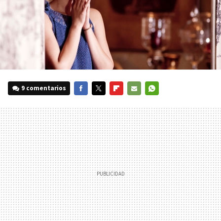
9 comentarios
FACEBOOK
TWITTER
FLIPBOARD
E-
WHATSAPP
MAIL