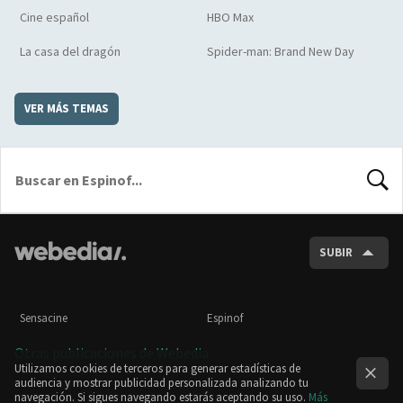
Cine español
HBO Max
La casa del dragón
Spider-man: Brand New Day
VER MÁS TEMAS
BUSCA
SUBIR
Sensacine
Espinof
Otras publicaciones de Webedia
Utilizamos cookies de terceros para generar estadísticas de
audiencia y mostrar publicidad personalizada analizando tu
navegación. Si sigues navegando estarás aceptando su uso.
Más