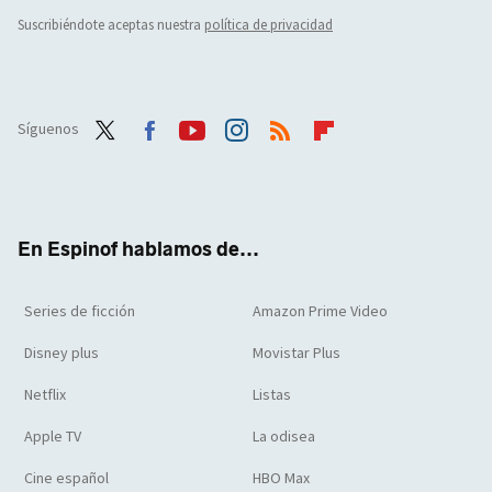
Suscribiéndote aceptas nuestra
política de privacidad
Síguenos
Twit
Face
Yout
Inst
RSS
Flip
ter
boo
ube
agra
boar
k
m
d
En Espinof hablamos de...
Series de ficción
Amazon Prime Video
Disney plus
Movistar Plus
Netflix
Listas
Apple TV
La odisea
Cine español
HBO Max