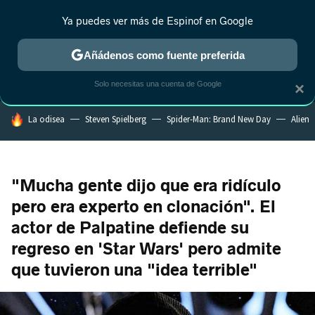
Ya puedes ver más de Espinof en Google
MENÚ
NUEVO
Añádenos como fuente preferida
CRÍTICA
ESTRENOS
REALITY
ANIME
RANKINGS CINE
RA
Solo necesitas una cuenta de Google
×
HOY SE HABLA DE
La odisea
Steven Spielberg
Spider-Man: Brand New Day
Alien
"Mucha gente dijo que era ridículo
pero era experto en clonación". El
actor de Palpatine defiende su
regreso en 'Star Wars' pero admite
que tuvieron una "idea terrible"