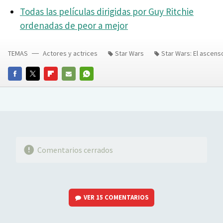
Todas las películas dirigidas por Guy Ritchie
ordenadas de peor a mejor
TEMAS
Actores y actrices
Star Wars
Star Wars: El ascen
FACEBOOK
TWITTER
FLIPBOARD
E-
WHATSAPP
MAIL
Comentarios cerrados
VER
15 COMENTARIOS