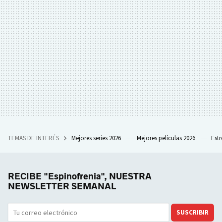
TEMAS DE INTERÉS
Mejores series 2026
Mejores películas 2026
Est
RECIBE "Espinofrenia", NUESTRA
NEWSLETTER SEMANAL
SUSCRIBIR