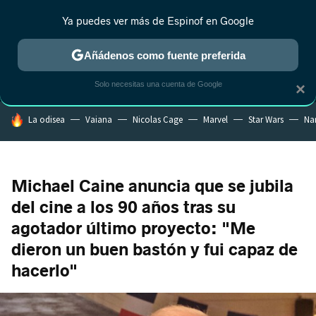
Ya puedes ver más de Espinof en Google
MENÚ
NUEVO
Añádenos como fuente preferida
CRÍTICA
ESTRENOS
REALITY
ANIME
RANKINGS CINE
RA
Solo necesitas una cuenta de Google
×
HOY SE HABLA DE
La odisea
Vaiana
Nicolas Cage
Marvel
Star Wars
Na
Michael Caine anuncia que se jubila
del cine a los 90 años tras su
agotador último proyecto: "Me
dieron un buen bastón y fui capaz de
hacerlo"