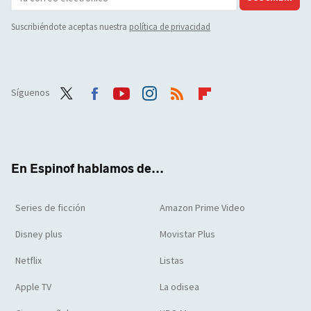
Suscribiéndote aceptas nuestra
política de privacidad
Síguenos
Twit
Face
Yout
Inst
RSS
Flip
ter
boo
ube
agra
boar
k
m
d
En Espinof hablamos de...
Series de ficción
Amazon Prime Video
Disney plus
Movistar Plus
Netflix
Listas
Apple TV
La odisea