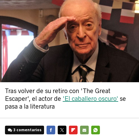
Tras volver de su retiro con 'The Great
Escaper', el actor de
'El caballero oscuro'
se
pasa a la literatura
3 comentarios
FACEBOOK
TWITTER
FLIPBOARD
E-
WHATSAPP