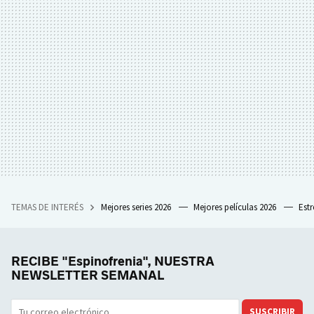
TEMAS DE INTERÉS
Mejores series 2026
Mejores películas 2026
Est
RECIBE "Espinofrenia", NUESTRA
NEWSLETTER SEMANAL
SUSCRIBIR