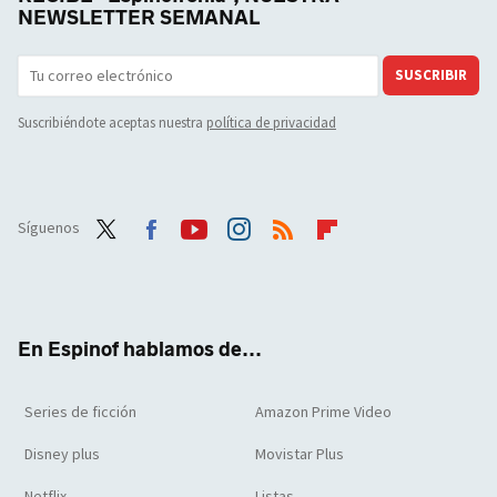
NEWSLETTER SEMANAL
SUSCRIBIR
Suscribiéndote aceptas nuestra
política de privacidad
Síguenos
Twit
Face
Yout
Inst
RSS
Flip
ter
boo
ube
agra
boar
k
m
d
En Espinof hablamos de...
Series de ficción
Amazon Prime Video
Disney plus
Movistar Plus
Netflix
Listas