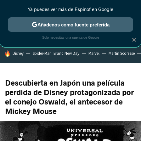
Ya puedes ver más de Espinof en Google
MENÚ
NUEVO
Añádenos como fuente preferida
CRÍTICA
ESTRENOS
REALITY
ANIME
RANKINGS CINE
RA
Solo necesitas una cuenta de Google
×
HOY SE HABLA DE
Disney
Spider-Man: Brand New Day
Marvel
Martin Scorsese
Descubierta en Japón una película
perdida de Disney protagonizada por
el conejo Oswald, el antecesor de
Mickey Mouse