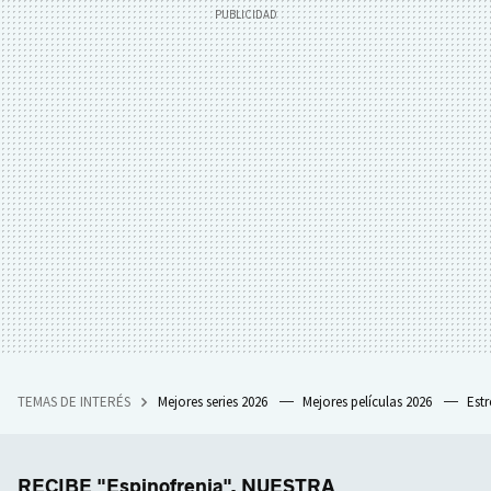
TEMAS DE INTERÉS
Mejores series 2026
Mejores películas 2026
Est
RECIBE "Espinofrenia", NUESTRA