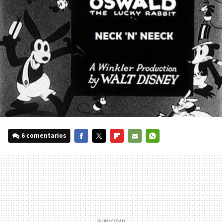
6 comentarios
FACEBOOK
TWITTER
FLIPBOARD
E-
WHATSAPP
MAIL