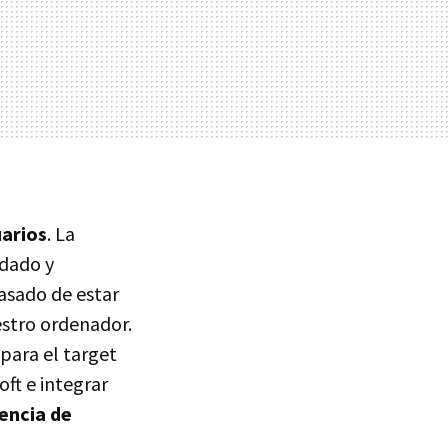
uarios
. La
adado y
asado de estar
uestro ordenador.
para el target
ft e integrar
encia de