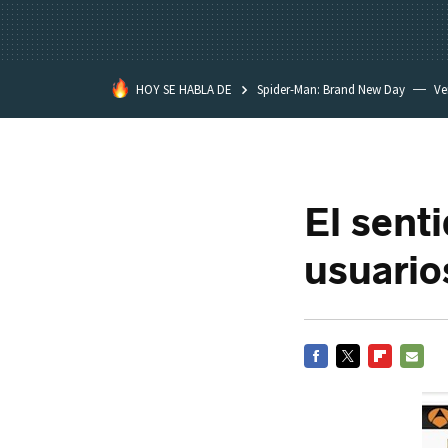
HOY SE HABLA DE
Spider-Man: Brand New Day
Ve
Black Lagoon
David Lynch
El sent
usuario
FACEBOOK
TWITTER
FLIPBOARD
E-
MAIL