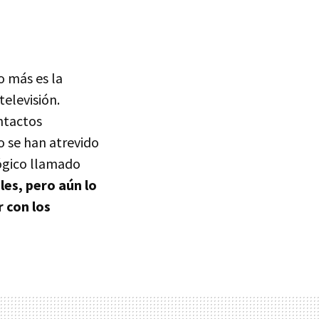
o más es la
elevisión.
ntactos
o se han atrevido
ógico llamado
les, pero aún lo
 con los