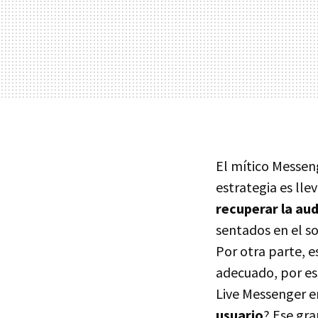
El mítico Messen
estrategia es lle
recuperar la aud
sentados en el so
Por otra parte, 
adecuado, por eso
Live Messenger e
usuario
? Ese gra