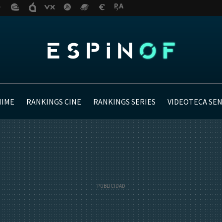
NIME
RANKINGS CINE
RANKINGS SERIES
VIDEOTECA SE