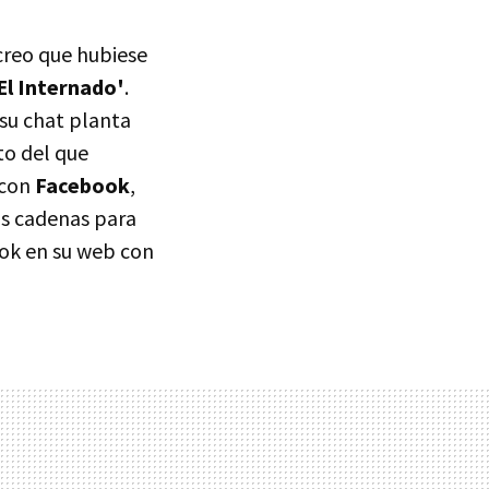
creo que hubiese
'El Internado'
.
su chat planta
to del que
 con
Facebook
,
las cadenas para
ook en su web con