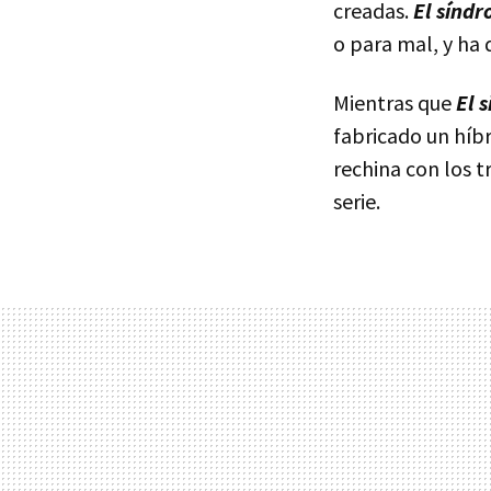
creadas.
El síndr
o para mal, y ha 
Mientras que
El 
fabricado un híb
rechina con los t
serie.