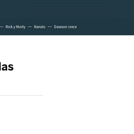
Rick y Morty
Naruto
Dawson crece
las