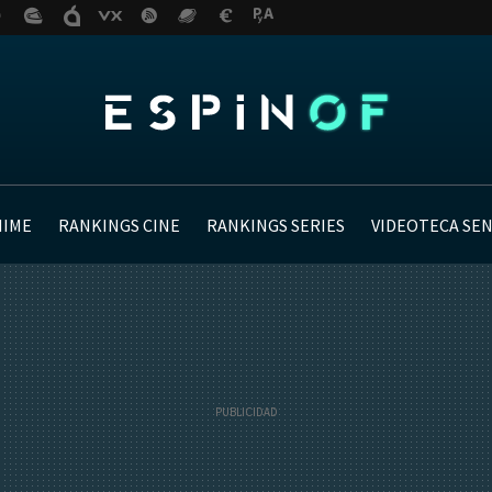
NIME
RANKINGS CINE
RANKINGS SERIES
VIDEOTECA SE