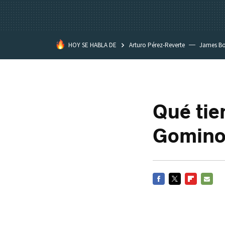
HOY SE HABLA DE
Arturo Pérez-Reverte
James B
Qué tie
Gomino
FACEBOOK
TWITTER
FLIPBOARD
E-
MAIL