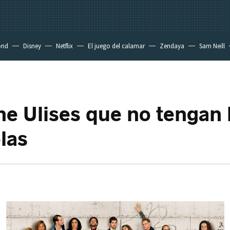
ond
Disney
Netflix
El juego del calamar
Zendaya
Sam Neill
ne Ulises que no tengan 
las