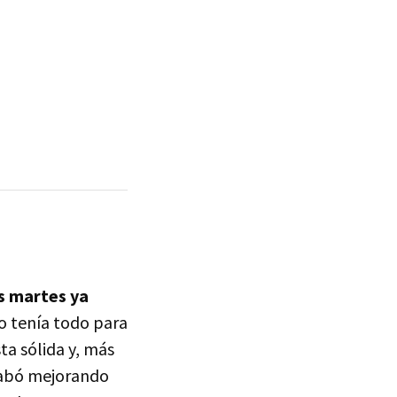
os martes ya
o tenía todo para
a sólida y, más
cabó mejorando