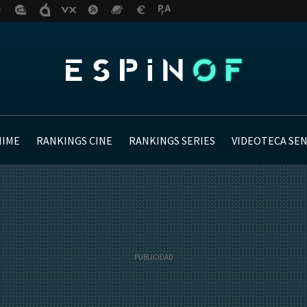
NIME
RANKINGS CINE
RANKINGS SERIES
VIDEOTECA SE