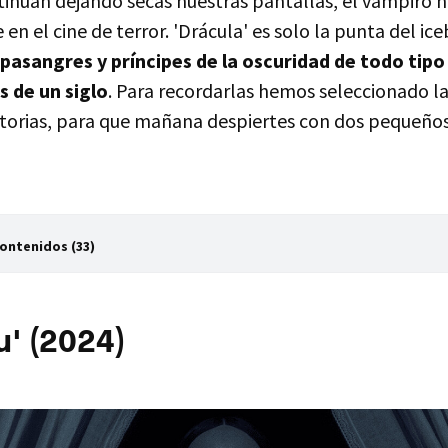
tinúan dejando secas nuestras pantallas, el vampiro 
en el cine de terror. 'Drácula' es solo la punta del ice
pasangres y príncipes de la oscuridad de todo tipo
 de un siglo
. Para recordarlas hemos seleccionado la
orias, para que mañana despiertes con dos pequeños o
Contenidos (33)
u' (2024)
' (2023)
u' (2024)
a vuelve a casa sola de noche' (2014)
hacemos en las sombras' ('What We Do in the Shadows', 2014)
 amantes sobreviven' ('Only Lovers Left Alive', 2013)
ntrar' ('Låt den rätte komma in', 2008)