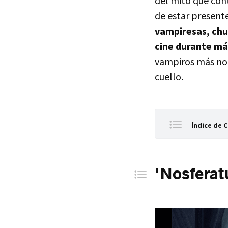
del mito que con
de estar presente 
vampiresas, chu
cine durante más
vampiros más not
cuello.
Índice de 
'Nosferat
'El conde
'Nosferat
'Una chic
'Lo que 
'Sólo los
'Déjame e