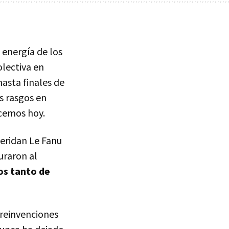
 energía de los
olectiva en
hasta finales de
es rasgos en
cemos hoy.
heridan Le Fanu
uraron al
os tanto de
 reinvenciones