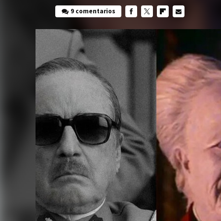
9 comentarios
FACEBOOK
TWITTER
FLIPBOARD
E-
MAIL