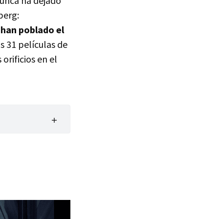
nunca ha dejado
berg:
 han poblado el
s 31 películas de
rificios en el