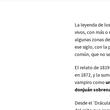
La leyenda de lo
vivos, con más o 
algunas zonas de 
ese siglo, con la
común, que no se 
El relato de 1819
en 1872, y la su
vampiro como
u
donjuán sobrena
Desde el 'Drácula