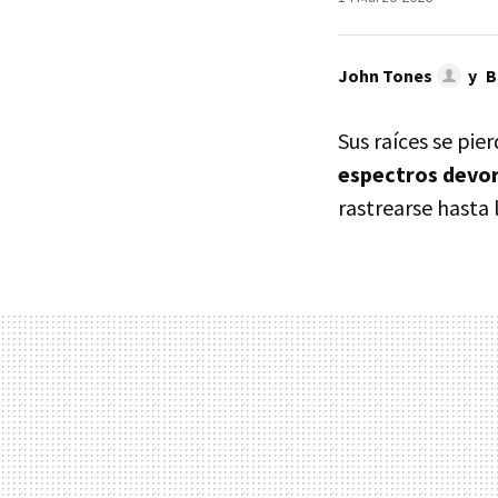
John Tones
y
B
Sus raíces se pie
espectros devor
rastrearse hasta l