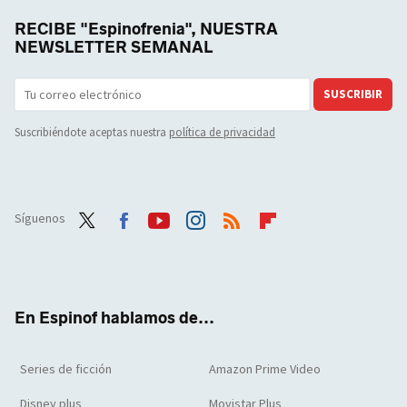
RECIBE "Espinofrenia", NUESTRA
NEWSLETTER SEMANAL
SUSCRIBIR
Suscribiéndote aceptas nuestra
política de privacidad
Síguenos
Twit
Face
Yout
Inst
RSS
Flip
ter
boo
ube
agra
boar
k
m
d
En Espinof hablamos de...
Series de ficción
Amazon Prime Video
Disney plus
Movistar Plus