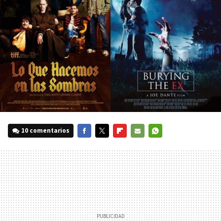
10 comentarios
FACEBOOK
TWITTER
FLIPBOARD
E-
WHATSAPP
MAIL