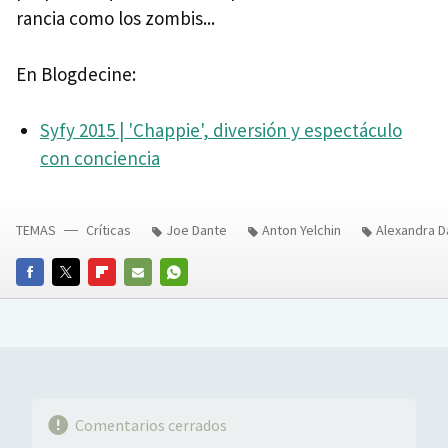
rancia como los zombis...
En Blogdecine:
Syfy 2015 | 'Chappie', diversión y espectáculo
con conciencia
TEMAS
Críticas
Joe Dante
Anton Yelchin
Alexandra D
FACEBOOK
TWITTER
FLIPBOARD
E-
WHATSAPP
MAIL
Comentarios cerrados