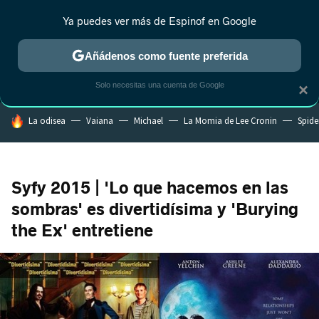
Ya puedes ver más de Espinof en Google
MENÚ
NUEVO
Añádenos como fuente preferida
CRÍTICA
ESTRENOS
REALITY
ANIME
RANKINGS CINE
RA
Solo necesitas una cuenta de Google
×
HOY SE HABLA DE
La odisea
Vaiana
Michael
La Momia de Lee Cronin
Spide
Syfy 2015 | 'Lo que hacemos en las
sombras' es divertidísima y 'Burying
the Ex' entretiene