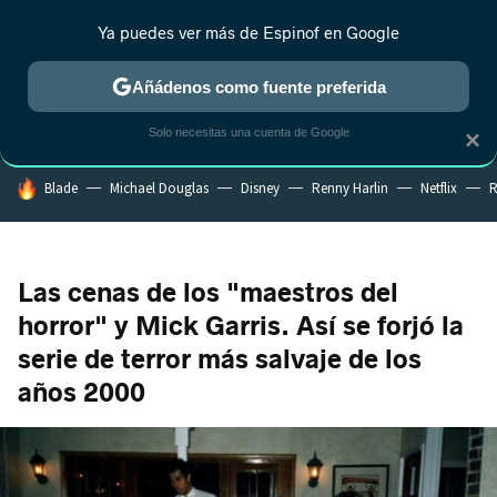
Ya puedes ver más de Espinof en Google
MENÚ
NUEVO
Añádenos como fuente preferida
CRÍTICA
ESTRENOS
REALITY
ANIME
RANKINGS CINE
RA
Solo necesitas una cuenta de Google
×
HOY SE HABLA DE
Blade
Michael Douglas
Disney
Renny Harlin
Netflix
R
Las cenas de los "maestros del
horror" y Mick Garris. Así se forjó la
serie de terror más salvaje de los
años 2000