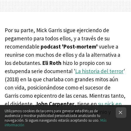
Por su parte, Mick Garris sigue ejerciendo de
pegamento para todos ellos, y a través de su
recomendable
podcast 'Post-mortem'
vuelve a
reunirse con muchos de ellos y da la alternativa a
los debutantes.
Eli Roth
hizo lo propio con su
estupenda serie documental '
La historia del terror
'
(2018) en la que charlaba con grandes mitos aún
con vida, posicionándose como el sucesor de
Garris como epicentro de las cenas. Mientras tanto,
el disidente,
John
Carpenter
, tiene en
su nick en
Utilizamos cookies de terceros para generar estadísticas de
"X"
un sucinto "
The Horror Master"
. Genio y
audiencia y mostrar publicidad personalizada analizando tu
figura.
navegación. Si sigues navegando estarás aceptando su uso.
Más
información