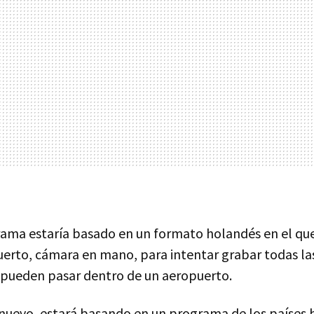
ama estaría basado en un formato holandés en el qu
puerto, cámara en mano, para intentar grabar todas la
 pueden pasar dentro de un aeropuerto.
nuevo, estará basando en un programa de los países b