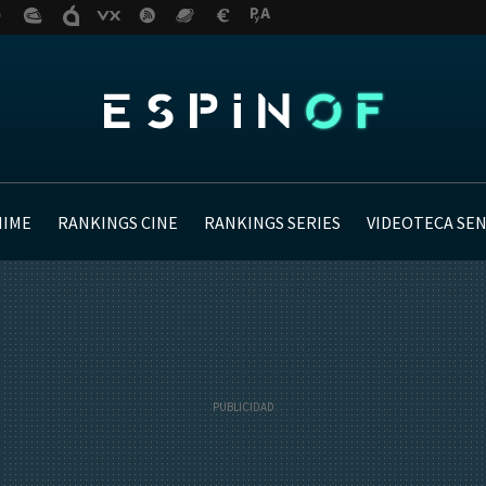
NIME
RANKINGS CINE
RANKINGS SERIES
VIDEOTECA SE