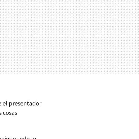
e el presentador
s cosas
ajos y todo lo