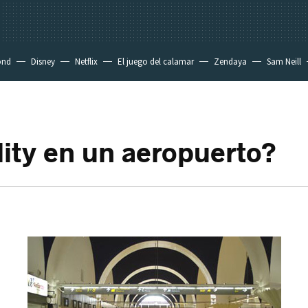
ond
Disney
Netflix
El juego del calamar
Zendaya
Sam Neill
lity en un aeropuerto?