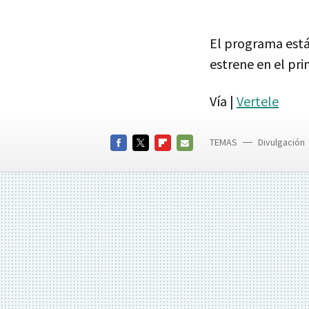
El programa está
estrene en el pr
Vía |
Vertele
TEMAS
Divulgación
FACEBOOK
TWITTER
FLIPBOARD
E-
MAIL