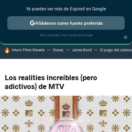
Ya puedes ver más de Espinof en Google
CRÍTICA
ESTRENOS
REALITY
ANIME
RANKINGS CINE
RA
Añádenos como fuente preferida
Solo necesitas una cuenta de Google
×
HOY SE HABLA DE
Arturo Pérez-Reverte
Disney
James Bond
El juego del calama
Los realities increíbles (pero
adictivos) de MTV