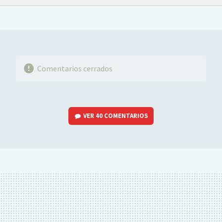
FACEBOOK
TWITTER
FLIPBOARD
E-
WHATSAPP
MAIL
Comentarios cerrados
VER
40 COMENTARIOS