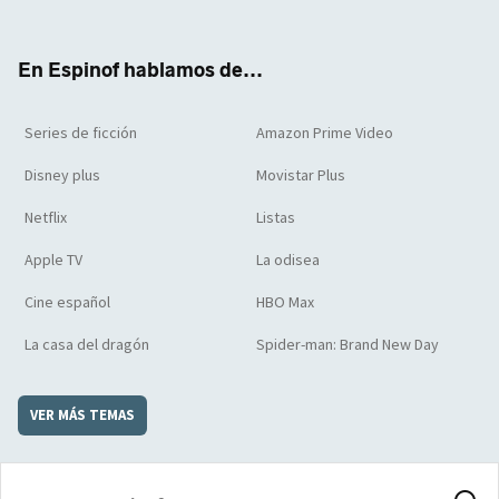
ter
boo
ube
agra
boar
k
m
d
En Espinof hablamos de...
Series de ficción
Amazon Prime Video
Disney plus
Movistar Plus
Netflix
Listas
Apple TV
La odisea
Cine español
HBO Max
La casa del dragón
Spider-man: Brand New Day
VER MÁS TEMAS