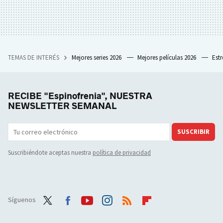
TEMAS DE INTERÉS
Mejores series 2026
Mejores películas 2026
Est
RECIBE "Espinofrenia", NUESTRA
NEWSLETTER SEMANAL
SUSCRIBIR
Suscribiéndote aceptas nuestra
política de privacidad
Síguenos
Twit
Face
Yout
Inst
RSS
Flip