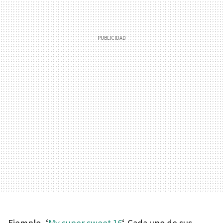
Ejemplo, ‘
My super sweet 16
‘. Cada uno de sus