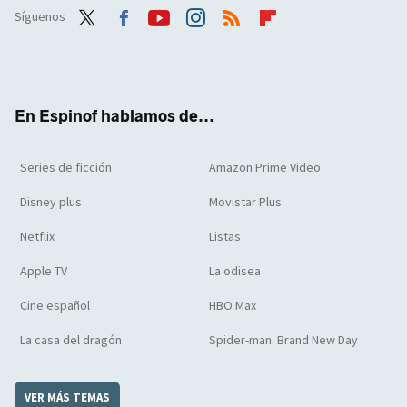
Síguenos
Twit
Face
Yout
Inst
RSS
Flip
ter
boo
ube
agra
boar
k
m
d
En Espinof hablamos de...
Series de ficción
Amazon Prime Video
Disney plus
Movistar Plus
Netflix
Listas
Apple TV
La odisea
Cine español
HBO Max
La casa del dragón
Spider-man: Brand New Day
VER MÁS TEMAS