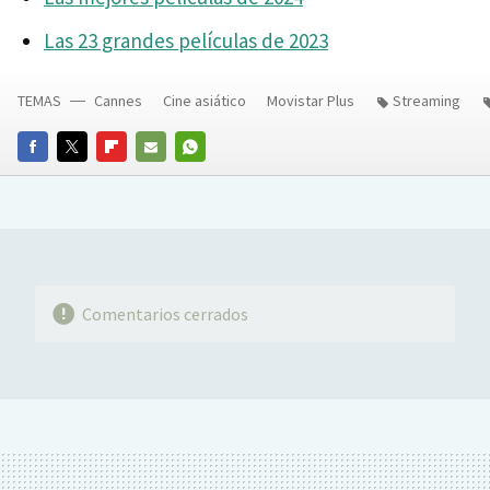
Las 23 grandes películas de 2023
TEMAS
Cannes
Cine asiático
Movistar Plus
Streaming
FACEBOOK
TWITTER
FLIPBOARD
E-
WHATSAPP
MAIL
Comentarios cerrados