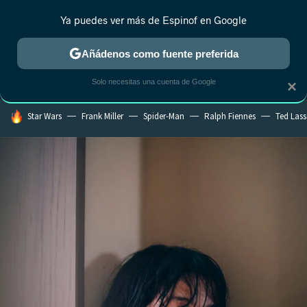
Ya puedes ver más de Espinof en Google
MENÚ
NUEVO
Añádenos como fuente preferida
CRÍTICA
ESTRENOS
REALITY
ANIME
RANKINGS CINE
RA
Solo necesitas una cuenta de Google
×
HOY SE HABLA DE
Star Wars
Frank Miller
Spider-Man
Ralph Fiennes
Ted Las