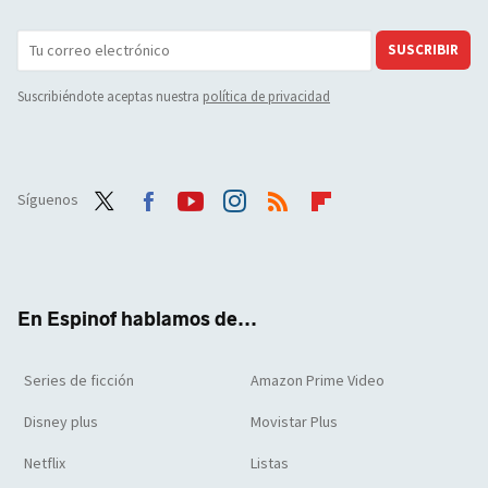
SUSCRIBIR
Suscribiéndote aceptas nuestra
política de privacidad
Síguenos
Twit
Face
Yout
Inst
RSS
Flip
ter
boo
ube
agra
boar
k
m
d
En Espinof hablamos de...
Series de ficción
Amazon Prime Video
Disney plus
Movistar Plus
Netflix
Listas