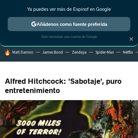
Ya puedes ver más de Espinof en Google
MENÚ
NUEVO
Añádenos como fuente preferida
CRÍTICA
ESTRENOS
REALITY
ANIME
RANKINGS CINE
RA
Solo necesitas una cuenta de Google
×
HOY SE HABLA DE
Matt Damon
James Bond
Zendaya
Spider-Man
Netflix
Alfred Hitchcock: 'Sabotaje', puro
entretenimiento