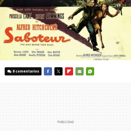
8 comentarios
FACEBOOK
TWITTER
FLIPBOARD
E-
WHATSAPP
MAIL