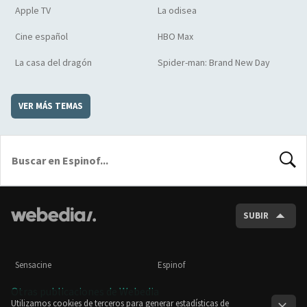
Apple TV
La odisea
Cine español
HBO Max
La casa del dragón
Spider-man: Brand New Day
VER MÁS TEMAS
BUSCA
SUBIR
Sensacine
Espinof
Otras publicaciones de Webedia
Utilizamos cookies de terceros para generar estadísticas de