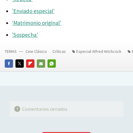
'Enviado especial'
'Matrimonio original'
'Sospecha'
TEMAS
Cine Clásico
Críticas
Especial Alfred Hitchcock
FACEBOOK
TWITTER
FLIPBOARD
E-
WHATSAPP
MAIL
Comentarios cerrados