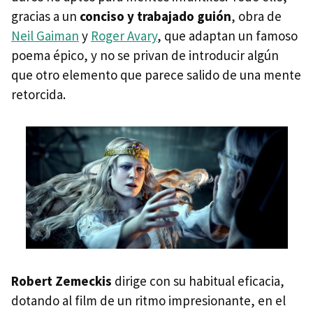
gracias a un
conciso y trabajado guión
, obra de
Neil Gaiman
y
Roger Avary
, que adaptan un famoso
poema épico, y no se privan de introducir algún
que otro elemento que parece salido de una mente
retorcida.
Robert Zemeckis
dirige con su habitual eficacia,
dotando al film de un ritmo impresionante, en el