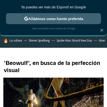
Ya puedes ver más de Espinof en Google
MENÚ
NUEVO
Añádenos como fuente preferida
CRÍTICA
ESTRENOS
REALITY
ANIME
RANKINGS CINE
RA
Solo necesitas una cuenta de Google
×
HOY SE HABLA DE
La odisea
Steven Spielberg
Spider-Man: Brand New Day
Alien
'Beowulf', en busca de la perfección
visual