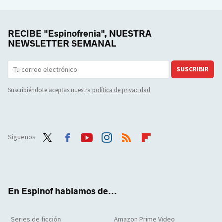
RECIBE "Espinofrenia", NUESTRA
NEWSLETTER SEMANAL
SUSCRIBIR
Suscribiéndote aceptas nuestra
política de privacidad
Síguenos
Twit
Face
Yout
Inst
RSS
Flip
ter
boo
ube
agra
boar
k
m
d
En Espinof hablamos de...
Series de ficción
Amazon Prime Video