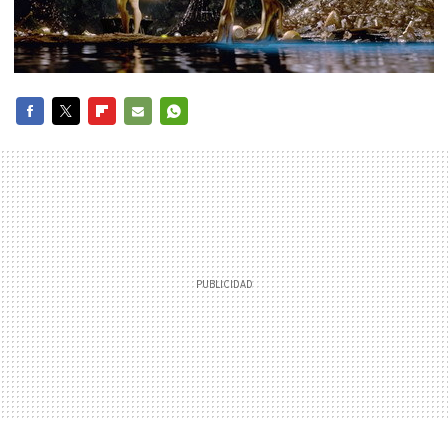
FACEBOOK
TWITTER
FLIPBOARD
E-
WHATSAPP
MAIL