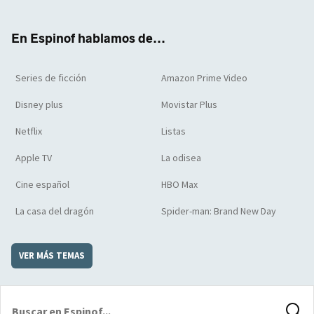
ter
boo
ube
agra
boar
k
m
d
En Espinof hablamos de...
Series de ficción
Amazon Prime Video
Disney plus
Movistar Plus
Netflix
Listas
Apple TV
La odisea
Cine español
HBO Max
La casa del dragón
Spider-man: Brand New Day
VER MÁS TEMAS