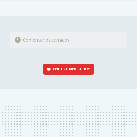
FACEBOOK
TWITTER
FLIPBOARD
E-
WHATSAPP
MAIL
Comentarios cerrados
VER
4 COMENTARIOS