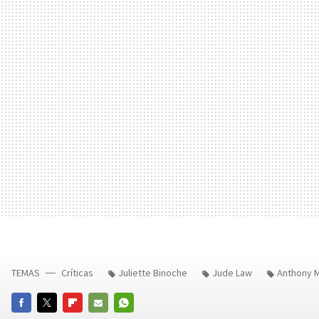
TEMAS
Críticas
Juliette Binoche
Jude Law
Anthony M