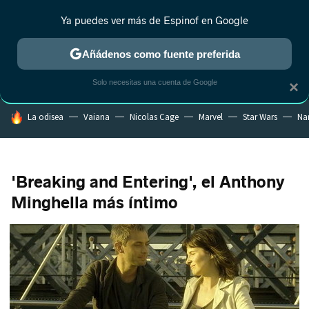
Ya puedes ver más de Espinof en Google
MENÚ
NUEVO
Añádenos como fuente preferida
CRÍTICA
ESTRENOS
REALITY
ANIME
RANKINGS CINE
RA
Solo necesitas una cuenta de Google
×
HOY SE HABLA DE
La odisea
Vaiana
Nicolas Cage
Marvel
Star Wars
Na
'Breaking and Entering', el Anthony
Minghella más íntimo