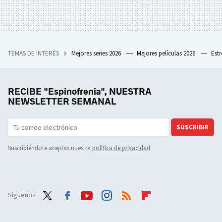
TEMAS DE INTERÉS
Mejores series 2026
Mejores películas 2026
Est
RECIBE "Espinofrenia", NUESTRA
NEWSLETTER SEMANAL
SUSCRIBIR
Suscribiéndote aceptas nuestra
política de privacidad
Síguenos
Twit
Face
Yout
Inst
RSS
Flip