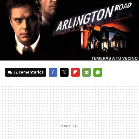
32 comentarios
FACEBOOK
TWITTER
FLIPBOARD
E-
WHATSAPP
MAIL