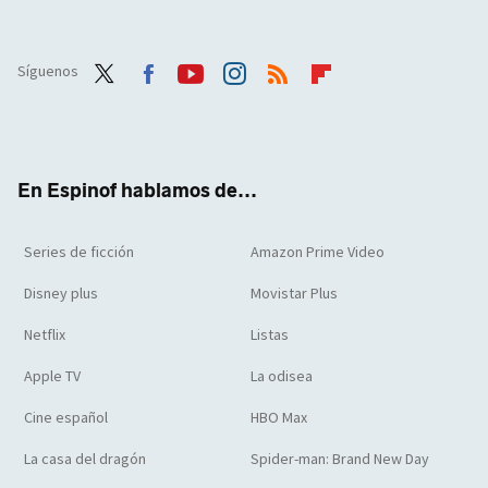
Síguenos
Twit
Face
Yout
Inst
RSS
Flip
ter
boo
ube
agra
boar
k
m
d
En Espinof hablamos de...
Series de ficción
Amazon Prime Video
Disney plus
Movistar Plus
Netflix
Listas
Apple TV
La odisea
Cine español
HBO Max
La casa del dragón
Spider-man: Brand New Day