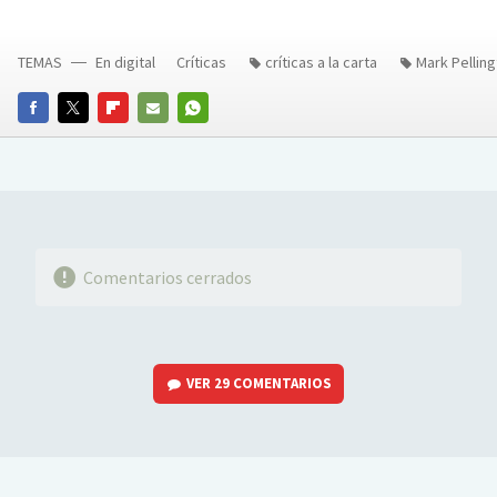
TEMAS
En digital
Críticas
críticas a la carta
Mark Pellin
FACEBOOK
TWITTER
FLIPBOARD
E-
WHATSAPP
MAIL
Comentarios cerrados
VER
29 COMENTARIOS