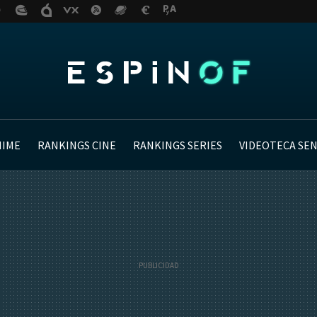
NIME
RANKINGS CINE
RANKINGS SERIES
VIDEOTECA SE