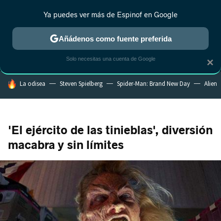
Ya puedes ver más de Espinof en Google
MENÚ
NUEVO
Añádenos como fuente preferida
CRÍTICA
ESTRENOS
REALITY
ANIME
RANKINGS CINE
RA
Solo necesitas una cuenta de Google
×
HOY SE HABLA DE
La odisea
Steven Spielberg
Spider-Man: Brand New Day
Alien
'El ejército de las tinieblas', diversión
macabra y sin límites