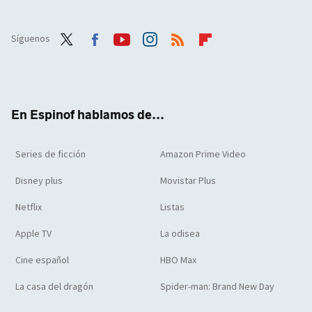
Síguenos
Twit
Face
Yout
Inst
RSS
Flip
ter
boo
ube
agra
boar
k
m
d
En Espinof hablamos de...
Series de ficción
Amazon Prime Video
Disney plus
Movistar Plus
Netflix
Listas
Apple TV
La odisea
Cine español
HBO Max
La casa del dragón
Spider-man: Brand New Day