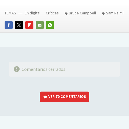
TEMAS
En digital
Críticas
Bruce Campbell
Sam Raimi
FACEBOOK
TWITTER
FLIPBOARD
E-
WHATSAPP
MAIL
Comentarios cerrados
VER
70 COMENTARIOS