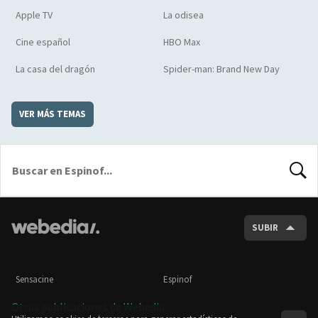
Apple TV
La odisea
Cine español
HBO Max
La casa del dragón
Spider-man: Brand New Day
VER MÁS TEMAS
BUSCA
SUBIR
Sensacine
Espinof
Otras publicaciones de Webedia