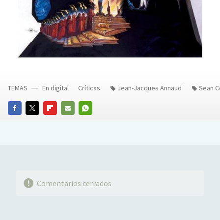
TEMAS
En digital
Críticas
Jean-Jacques Annaud
Sean C
FACEBOOK
TWITTER
FLIPBOARD
E-
WHATSAPP
MAIL
Comentarios cerrados