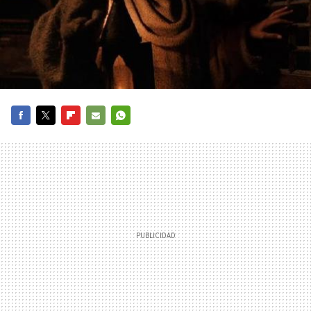
FACEBOOK
TWITTER
FLIPBOARD
E-
WHATSAPP
MAIL