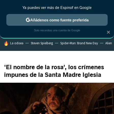
Ya puedes ver más de Espinof en Google
CRÍTICA
ESTRENOS
REALITY
ANIME
RANKINGS CINE
RA
Añádenos como fuente preferida
Solo necesitas una cuenta de Google
×
HOY SE HABLA DE
La odisea
Steven Spielberg
Spider-Man: Brand New Day
Alien
'El nombre de la rosa', los crímenes
impunes de la Santa Madre Iglesia