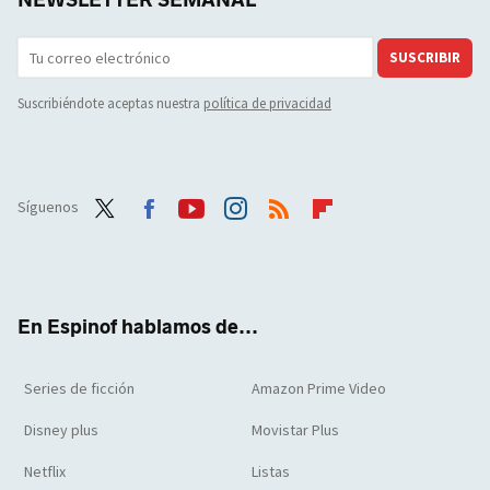
NEWSLETTER SEMANAL
SUSCRIBIR
Suscribiéndote aceptas nuestra
política de privacidad
Síguenos
Twit
Face
Yout
Inst
RSS
Flip
ter
boo
ube
agra
boar
k
m
d
En Espinof hablamos de...
Series de ficción
Amazon Prime Video
Disney plus
Movistar Plus
Netflix
Listas