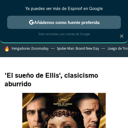
Ya puedes ver más de Espinof en Google
MENÚ
NUEVO
Añádenos como fuente preferida
CRÍTICA
ESTRENOS
REALITY
ANIME
RANKINGS CINE
RA
Solo necesitas una cuenta de Google
×
HOY SE HABLA DE
Vengadores: Doomsday
Spider-Man: Brand New Day
Juego de Tr
'El sueño de Ellis', clasicismo
aburrido