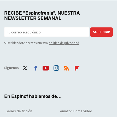
RECIBE "Espinofrenia", NUESTRA
NEWSLETTER SEMANAL
SUSCRIBIR
Suscribiéndote aceptas nuestra
política de privacidad
Síguenos
Twit
Face
Yout
Inst
RSS
Flip
ter
boo
ube
agra
boar
k
m
d
En Espinof hablamos de...
Series de ficción
Amazon Prime Video