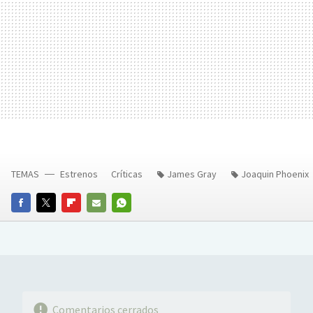
TEMAS
Estrenos
Críticas
James Gray
Joaquin Phoenix
FACEBOOK
TWITTER
FLIPBOARD
E-
WHATSAPP
MAIL
Comentarios cerrados