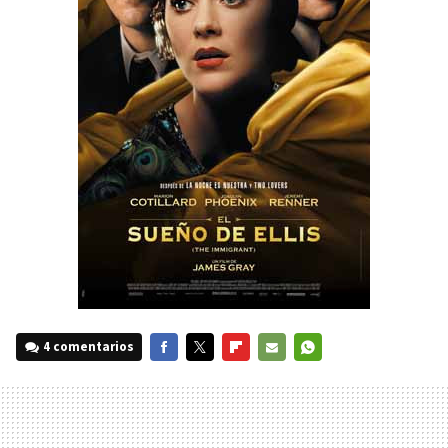
4 comentarios
FACEBOOK
TWITTER
FLIPBOARD
E-
WHATSAPP
MAIL