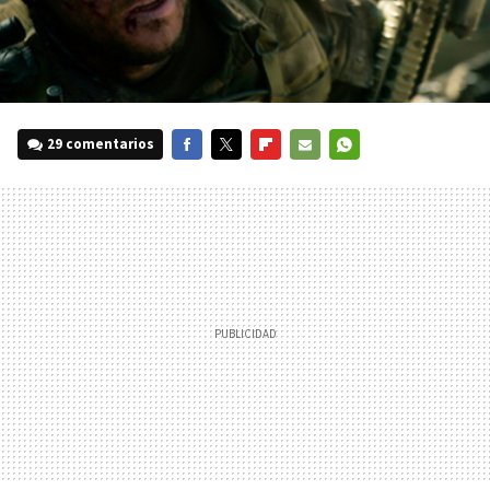
29 comentarios
FACEBOOK
TWITTER
FLIPBOARD
E-
WHATSAPP
MAIL