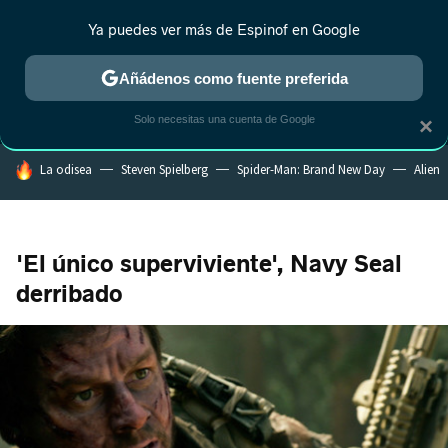
Ya puedes ver más de Espinof en Google
MENÚ
NUEVO
Añádenos como fuente preferida
CRÍTICA
ESTRENOS
REALITY
ANIME
RANKINGS CINE
RA
Solo necesitas una cuenta de Google
×
HOY SE HABLA DE
La odisea
Steven Spielberg
Spider-Man: Brand New Day
Alien
'El único superviviente', Navy Seal
derribado