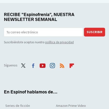
RECIBE "Espinofrenia", NUESTRA
NEWSLETTER SEMANAL
SUSCRIBIR
Suscribiéndote aceptas nuestra
política de privacidad
Síguenos
Twit
Face
Yout
Inst
RSS
Flip
ter
boo
ube
agra
boar
k
m
d
En Espinof hablamos de...
Series de ficción
Amazon Prime Video