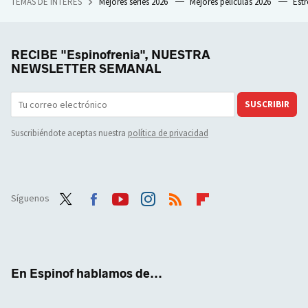
TEMAS DE INTERÉS
Mejores series 2026
Mejores películas 2026
Est
RECIBE "Espinofrenia", NUESTRA
NEWSLETTER SEMANAL
SUSCRIBIR
Suscribiéndote aceptas nuestra
política de privacidad
Síguenos
Twit
Face
Yout
Inst
RSS
Flip
ter
boo
ube
agra
boar
k
m
d
En Espinof hablamos de...