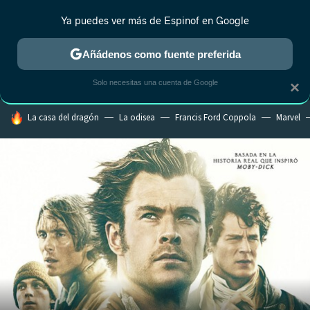
Ya puedes ver más de Espinof en Google
MENÚ
NUEVO
Añádenos como fuente preferida
CRÍTICA
ESTRENOS
REALITY
ANIME
RANKINGS CINE
RA
Solo necesitas una cuenta de Google
×
HOY SE HABLA DE
La casa del dragón
La odisea
Francis Ford Coppola
Marvel