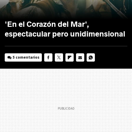
'En el Corazón del Mar',
espectacular pero unidimensional
5 comentarios
FACEBOOK
TWITTER
FLIPBOARD
E-
WHATSAPP
MAIL