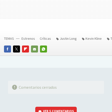
TEMAS
Estrenos
Críticas
Justin Long
Kevin Kline
FACEBOOK
TWITTER
FLIPBOARD
E-
WHATSAPP
MAIL
Comentarios cerrados
VER
5 COMENTARIOS