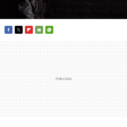
FACEBOOK
TWITTER
FLIPBOARD
E-
WHATSAPP
MAIL