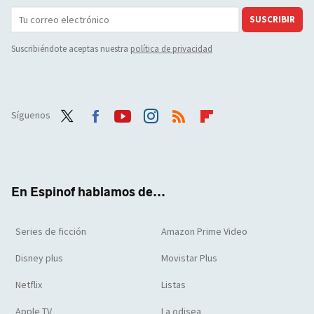
SUSCRIBIR
Suscribiéndote aceptas nuestra
política de privacidad
Síguenos
Twit
Face
Yout
Inst
RSS
Flip
ter
boo
ube
agra
boar
k
m
d
En Espinof hablamos de...
Series de ficción
Amazon Prime Video
Disney plus
Movistar Plus
Netflix
Listas
Apple TV
La odisea