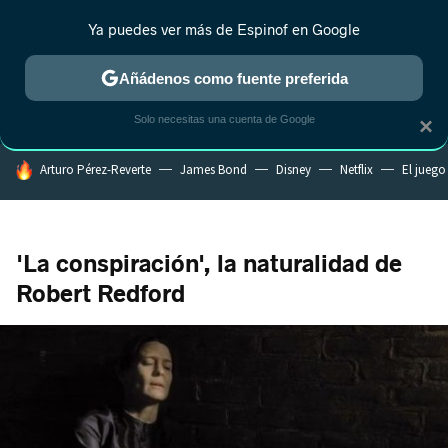
Ya puedes ver más de Espinof en Google
CRÍTICA
ESTRENOS
REALITY
ANIME
RANKINGS CINE
RA
Añádenos como fuente preferida
Solo necesitas una cuenta de Google
×
HOY SE HABLA DE
Arturo Pérez-Reverte
James Bond
Disney
Netflix
El juego
'La conspiración', la naturalidad de
Robert Redford