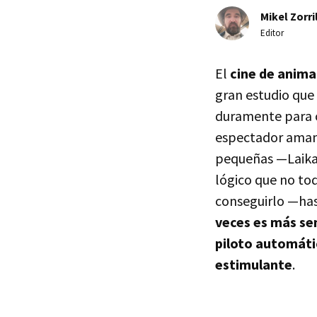
Mikel Zorri
Editor
El
cine de anima
gran estudio que 
duramente para c
espectador aman
pequeñas —Laika—
lógico que no to
conseguirlo —ha
veces es más sen
piloto automáti
estimulante
.