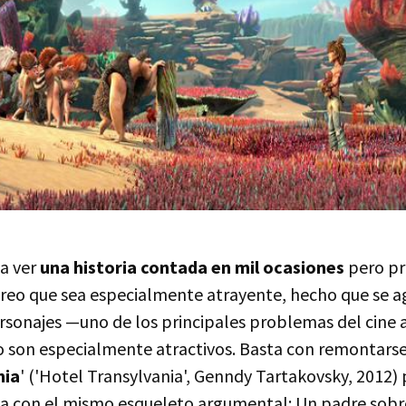
 a ver
una historia contada en mil ocasiones
pero pr
creo que sea especialmente atrayente, hecho que se ag
ersonajes —uno de los principales problemas del cine
on especialmente atractivos. Basta con remontarse a
nia
' ('Hotel Transylvania', Genndy Tartakovsky, 2012)
a con el mismo esqueleto argumental: Un padre sob