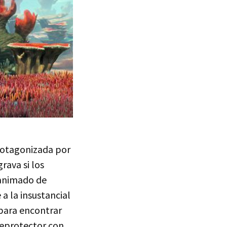
otagonizada por
rava si los
 animado de
 la insustancial
 para encontrar
reprotector con