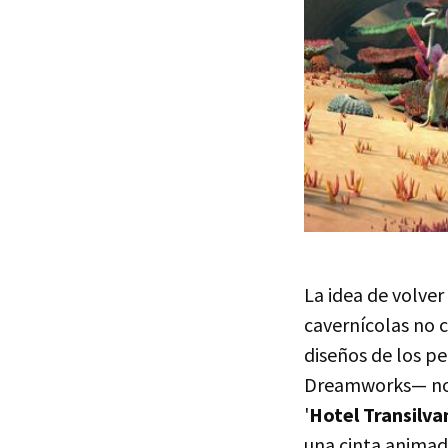
La idea de volver
cavernícolas no 
diseños de los p
Dreamworks— no s
'
Hotel Transilva
una cinta animad