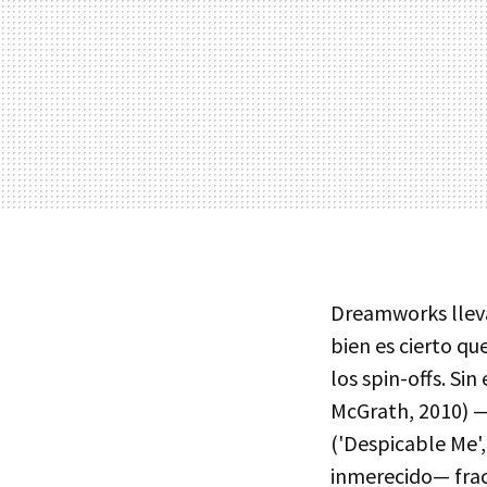
Dreamworks lleva
bien es cierto q
los spin-offs. Si
McGrath, 2010) —
('Despicable Me',
inmerecido— frac