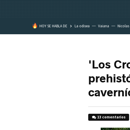
HOY SE HABLA DE
La odisea
Vaiana
Nicolas
'Los Cr
prehist
caverní
13 comentarios