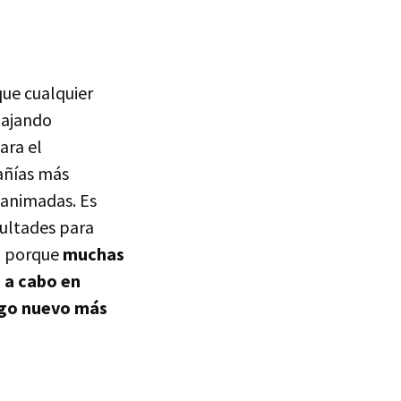
que cualquier
bajando
ara el
añías más
 animadas. Es
cultades para
o porque
muchas
a a cabo en
algo nuevo más