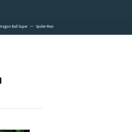
Dragon Ball Super
Spider-Man
u