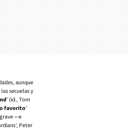
dades, aunque
las secuelas y
nd
' (id., Tom
no favorito
'
l grave —e
ardians', Peter