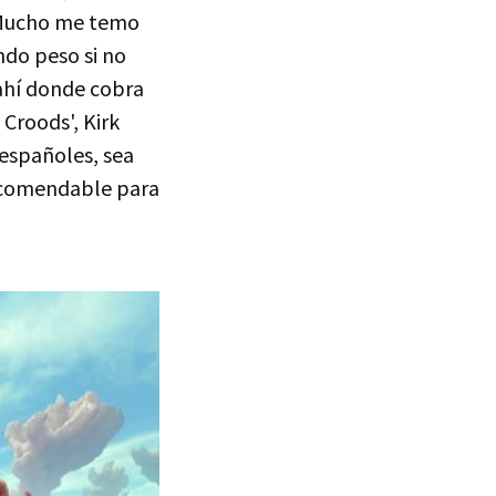
. Mucho me temo
ndo peso si no
 ahí donde cobra
 Croods', Kirk
 españoles, sea
recomendable para