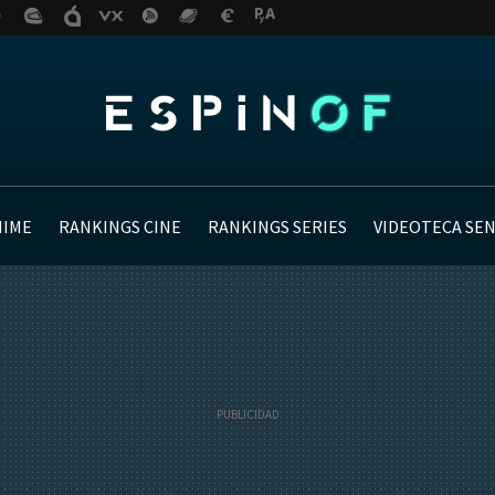
NIME
RANKINGS CINE
RANKINGS SERIES
VIDEOTECA SE