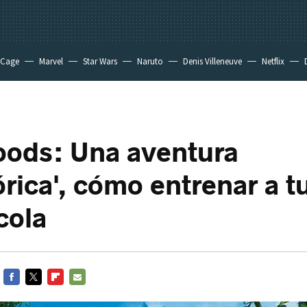
 Cage
Marvel
Star Wars
Naruto
Denis Villeneuve
Netflix
oods: Una aventura
órica', cómo entrenar a t
cola
FACEBOOK
TWITTER
FLIPBOARD
E-