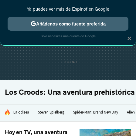
Ya puedes ver más de Espinof en Google
MENÚ
NUEVO
Añádenos como fuente preferida
CRÍTICA
ESTRENOS
REALITY
ANIME
RANKINGS CINE
RA
Solo necesitas una cuenta de Google
×
Los Croods: Una aventura prehistórica
HOY SE HABLA DE
La odisea
Steven Spielberg
Spider-Man: Brand New Day
Alien
Hoy en TV, una aventura