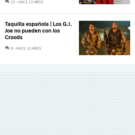
COMENTARIOS
13
HACE 13 AÑOS
Taquilla española | Los G.I.
Joe no pueden con los
Croods
COMENTARIOS
8
HACE 13 AÑOS