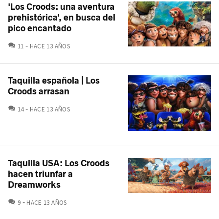
'Los Croods: una aventura
prehistórica', en busca del
pico encantado
COMENTARIOS
11
HACE 13 AÑOS
Taquilla española | Los
Croods arrasan
COMENTARIOS
14
HACE 13 AÑOS
Taquilla USA: Los Croods
hacen triunfar a
Dreamworks
COMENTARIOS
9
HACE 13 AÑOS