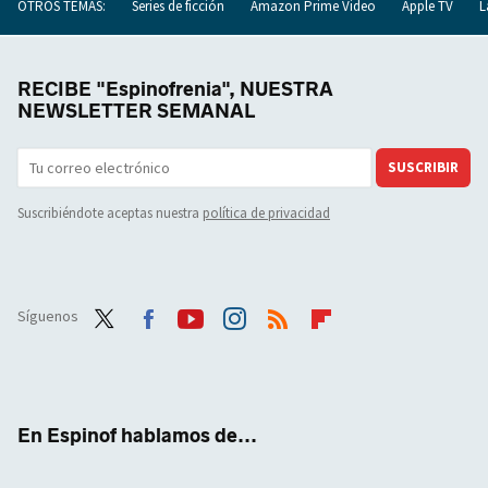
OTROS TEMAS:
Series de ficción
Amazon Prime Video
Apple TV
L
RECIBE "Espinofrenia", NUESTRA
NEWSLETTER SEMANAL
SUSCRIBIR
Suscribiéndote aceptas nuestra
política de privacidad
Síguenos
Twit
Face
Yout
Inst
RSS
Flip
ter
boo
ube
agra
boar
k
m
d
En Espinof hablamos de...