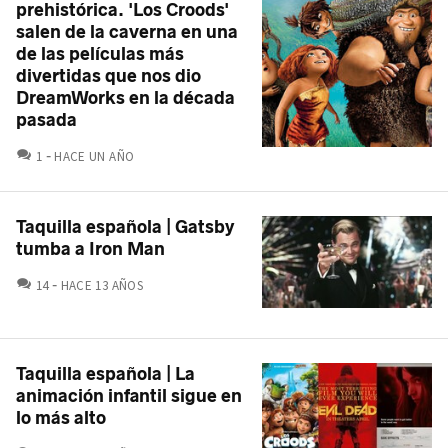
prehistórica. 'Los Croods'
salen de la caverna en una
de las películas más
divertidas que nos dio
DreamWorks en la década
pasada
COMENTARIOS
1
HACE UN AÑO
Taquilla española | Gatsby
tumba a Iron Man
COMENTARIOS
14
HACE 13 AÑOS
Taquilla española | La
animación infantil sigue en
lo más alto