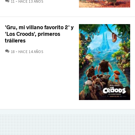
COMENTARIOS
11
HACE 13 AÑOS
'Gru, mi villano favorito 2' y
'Los Croods', primeros
tráileres
COMENTARIOS
18
HACE 14 AÑOS